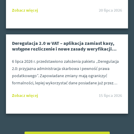
gospodarkę”. Wyróżnienie zostało przyznane rozwiązaniom
Zobacz więcej
20 lipca 2026
odpowiadającym na konkretne potrzeby dużych
przedsiębiorstw funkcjonujących w wymagającym otoczeniu
regulacyjnym i technologicznym.
Deregulacja 2.0 w VAT – aplikacja zamiast kasy,
wstępne rozliczenie i nowe zasady weryfikacji
podatników
6 lipca 2026 r. przedstawiono założenia pakietu „Deregulacja
2.0: przyjazna administracja skarbowa i pewność prawa
podatkowego”. Zapowiadane zmiany mają ograniczyć
formalności, lepiej wykorzystać dane posiadane już przez
administrację oraz uporządkować zasady kontaktu
Zobacz więcej
15 lipca 2026
podatników z organami podatkowymi.