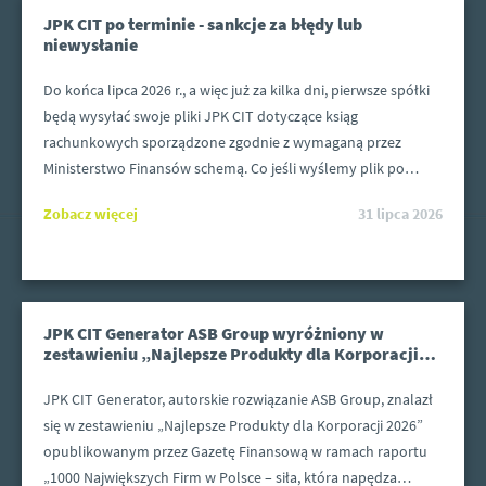
JPK CIT po terminie - sankcje za błędy lub
niewysłanie
Do końca lipca 2026 r., a więc już za kilka dni, pierwsze spółki
będą wysyłać swoje pliki JPK CIT dotyczące ksiąg
rachunkowych sporządzone zgodnie z wymaganą przez
Ministerstwo Finansów schemą. Co jeśli wyślemy plik po
terminie lub przekażemy plik z błędami?
Zobacz więcej
31 lipca 2026
JPK CIT Generator ASB Group wyróżniony w
zestawieniu „Najlepsze Produkty dla Korporacji
2026”
JPK CIT Generator, autorskie rozwiązanie ASB Group, znalazł
się w zestawieniu „Najlepsze Produkty dla Korporacji 2026”
opublikowanym przez Gazetę Finansową w ramach raportu
„1000 Największych Firm w Polsce – siła, która napędza