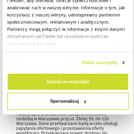
i reklam, aby oferować funkcje społecznościowe i
analizować ruch w naszej witrynie. Informacje o tym, jak
korzystasz z naszej witryny, udostępniamy partnerom
społecznościowym, reklamowym i analitycznym.
Partnerzy mogą połączyć te informacje z innymi danymi
otrzymanymi od Ciebie lub uzyskanymi podczas
korzystania z ich usług.
Pokaż szczegóły
Zezwól na wszystkie
Spersonalizuj
Administratorem danych osobowych jest ASB
Poland sp. z o.o. lub ASB Tax Sp. z o.o., obie z
siedzibą w Warszawie przy ul. Złotej 59, 00-120
Warszawa. Dane przetwarzane będą w celu obsługi
zapytania ofertowego i przestawienia oferty
współpracy. Przysługujące prawa: dostępu do