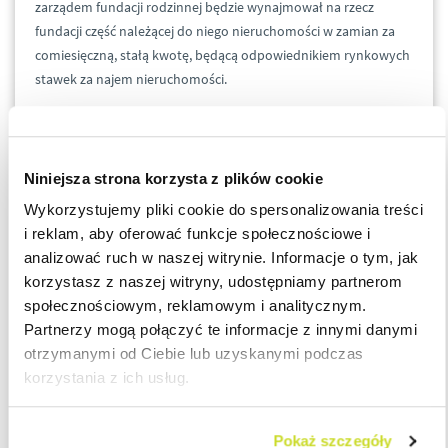
zarządem fundacji rodzinnej będzie wynajmował na rzecz
fundacji część należącej do niego nieruchomości w zamian za
comiesięczną, stałą kwotę, będącą odpowiednikiem rynkowych
stawek za najem nieruchomości.
Organ zgodził się z wnioskodawcą co do tego, że czynsz najmu
płacony przez Fundację nie będzie dla niej stanowił przychodu
odpowiadającego wartości świadczenia i nie będzie
Niniejsza strona korzysta z plików cookie
opodatkowany na podstawie art. 24q ust. 1 pkt 1 ustawy CIT
Wykorzystujemy pliki cookie do spersonalizowania treści
stawką 15%.
i reklam, aby oferować funkcje społecznościowe i
analizować ruch w naszej witrynie. Informacje o tym, jak
Organ stwierdził również, że czynsz płacony przez Fundację nie
korzystasz z naszej witryny, udostępniamy partnerom
będzie stanowił dla niej świadczenia w postaci ukrytych zysków
społecznościowym, reklamowym i analitycznym.
w rozumieniu art. 24q ust. 1 pkt 3 w zw. z ust. 1a ustawy CIT
Partnerzy mogą połączyć te informacje z innymi danymi
ponieważ w opisanej sytuacji czynsz najmu nie wynika ze
otrzymanymi od Ciebie lub uzyskanymi podczas
statutu fundacji lub listy beneficjentów i zostanie ustalony na
korzystania z ich usług.
warunkach rynkowych. Wnioskodawca otrzyma środki w
postaci czynszu ponieważ zawarł z fundacją umowę najmu, a
nie ze względu na to, że jest beneficjentem fundacji co
Pokaż szczegóły