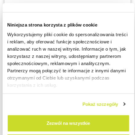
5). Korekta cen transferowych jest ujęta w rocznym zeznaniu
podatkowym za rok, którego dotyczy.
Niniejsza strona korzysta z plików cookie
Wykorzystujemy pliki cookie do spersonalizowania treści
Podatnicy dokonujący korekty TP zwiększającej wartość
i reklam, aby oferować funkcje społecznościowe i
przychodów lub zmniejszającej wartość kosztów uzyskania
analizować ruch w naszej witrynie. Informacje o tym, jak
przychodów, zobowiązani są do spełnienia wymogów z
korzystasz z naszej witryny, udostępniamy partnerom
punktów od 1 do 2.
społecznościowym, reklamowym i analitycznym.
Partnerzy mogą połączyć te informacje z innymi danymi
Jeżeli rozważają Państwo dokonanie końcoworocznych korekt
otrzymanymi od Ciebie lub uzyskanymi podczas
cen transferowych, przypominamy również o konieczności
korzystania z ich usług.
uzyskania oświadczenia podmiotu powiązanego, o którym
mowa w punkcie 3).
Pokaż szczegóły
Jeżeli mają Państwo pytania, prosimy o kontakt z naszym
zespołem:
Zezwól na wszystkie