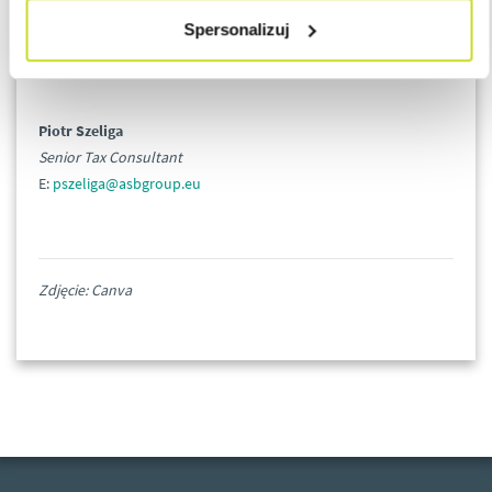
Łukasz Bączyk
Spersonalizuj
Tax Director
E:
lbaczyk@asbgroup.eu
Piotr Szeliga
Senior Tax Consultant
E:
pszeliga@asbgroup.eu
Zdjęcie: Canva