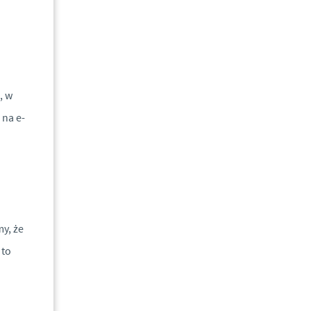
, w
 na e-
y, że
 to