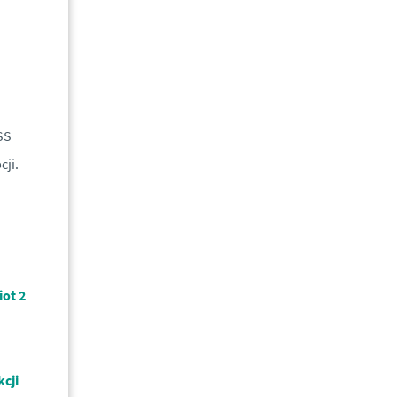
SS
ji.
ot 2
kcji