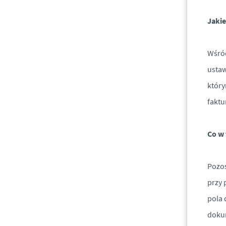
Jakie
Wśród
ustaw
który
faktu
Co w 
Pozos
przy 
pola 
dokum