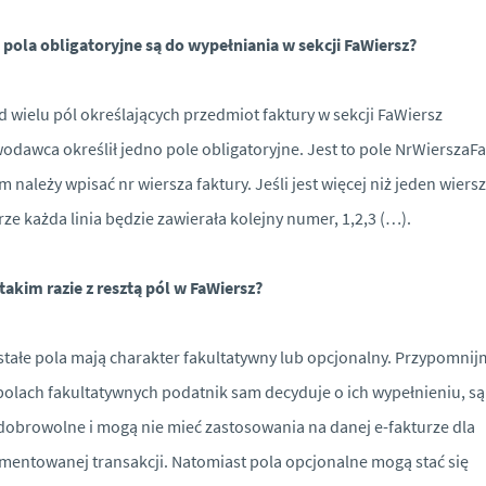
 pola obligatoryjne są do wypełniania w sekcji FaWiersz?
 wielu pól określających przedmiot faktury w sekcji FaWiersz
odawca określił jedno pole obligatoryjne. Jest to pole NrWierszaFa
m należy wpisać nr wiersza faktury. Jeśli jest więcej niż jeden wiersz
rze każda linia będzie zawierała kolejny numer, 1,2,3 (…).
takim razie z resztą pól w FaWiersz?
tałe pola mają charakter fakultatywny lub opcjonalny. Przypomnijm
polach fakultatywnych podatnik sam decyduje o ich wypełnieniu, są
dobrowolne i mogą nie mieć zastosowania na danej e-fakturze dla
entowanej transakcji. Natomiast pola opcjonalne mogą stać się