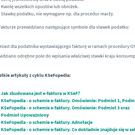
Kwotę wszelkich opustów lub obniżek.
Stawkę podatku, nie wymagane np. dla procedur marży.
fakturze przewidziano następujące symbole dla stawek podatku:
iast dla podatnika wystawiającego fakturę w ramach procedury O
idziano odrębne pole do wpisania właściwej stawki kraju konsumpc
tkie artykuły z cyklu KSeFopedia:
Jak zbudowana jest e-faktura w KSeF?
KSeFopedia - o schemie e-faktury. Omówienie: Podmiot 1, Podmi
KSeFopedia - o schemie e-faktury. Omówienie: Podmiot 3 oraz
Podmiot Upoważnion
y
KSeFopedia - o schemie e-faktury. Adnotacje
KSeFopedia - o schemie e-faktury. Co dokładnie znajduje się w se