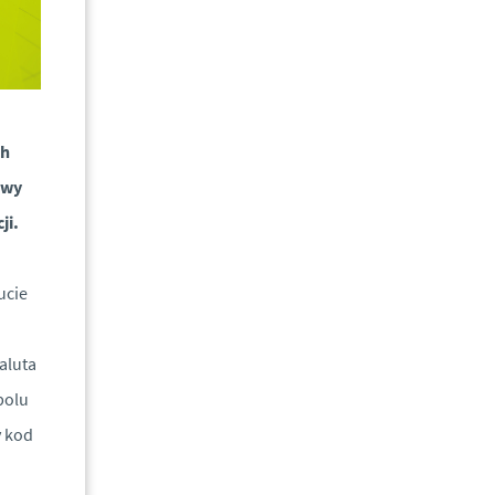
ch
awy
ji.
ucie
aluta
polu
y kod