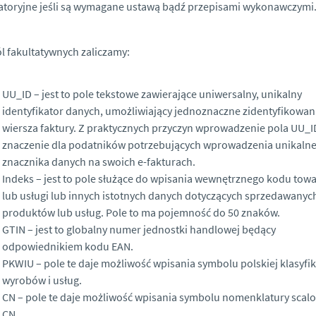
atoryjne jeśli są wymagane ustawą bądź przepisami wykonawczymi
l fakultatywnych zaliczamy:
UU_ID – jest to pole tekstowe zawierające uniwersalny, unikalny
identyfikator danych, umożliwiający jednoznaczne zidentyfikowan
wiersza faktury. Z praktycznych przyczyn wprowadzenie pola UU_
znaczenie dla podatników potrzebujących wprowadzenia unikaln
znacznika danych na swoich e-fakturach.
Indeks – jest to pole służące do wpisania wewnętrznego kodu tow
lub usługi lub innych istotnych danych dotyczących sprzedawanyc
produktów lub usług. Pole to ma pojemność do 50 znaków.
GTIN – jest to globalny numer jednostki handlowej będący
odpowiednikiem kodu EAN.
PKWIU – pole te daje możliwość wpisania symbolu polskiej klasyfik
wyrobów i usług.
CN – pole te daje możliwość wpisania symbolu nomenklatury scalo
CN.