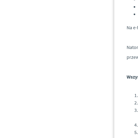
Na e-
Natom
przew
Wszys