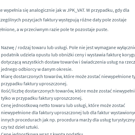
te wypełnia się analogicznie jak w JPK_VAT. W przypadku, gdy dla
zególnych pozycjach faktury występują różne daty pole zostaje
łnione, a w przeciwnym razie pole te pozostaje puste.
Nazwę / rodzaj towaru lub usługi. Pole nie jest wymagane wyłączni
podatnik udziela opustu lub obniżki ceny i wystawia fakturę koryg
dotyczącą wszystkich dostaw towarów i świadczenia usług na rzec
jednego odbiorcy w danym okresie.
Miarę dostarczonych towarów, które może zostać niewypełnione t
przypadku faktury uproszczonej.
Ilość/liczbę dostarczonych towarów, które może zostać niewypełn
tylko w przypadku faktury uproszczonej.
Cenę jednostkową netto towaru lub usługi, które może zostać
niewypełnione dla faktury uproszczonej lub dla faktur wystawiony
innych procedurach jak np. procedura marży dla usług turystyczn
czy też dzieł sztuki.
Cenę jednostkową wraz z kwotą podatku.