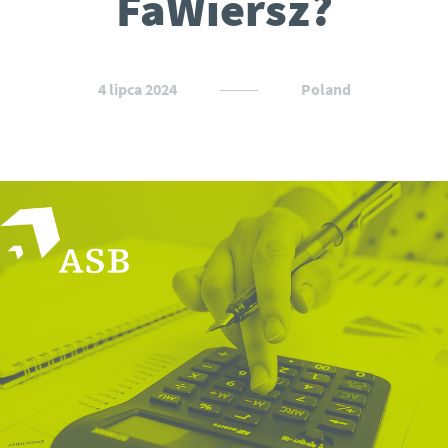
FaWiersz?
4 lipca 2024
Poland