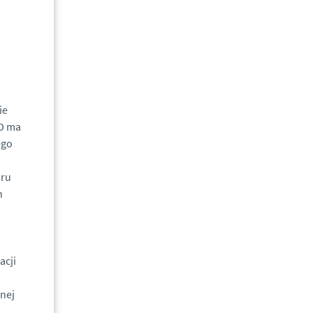
.
ie
ID ma
ego
aru
h
acji
nej