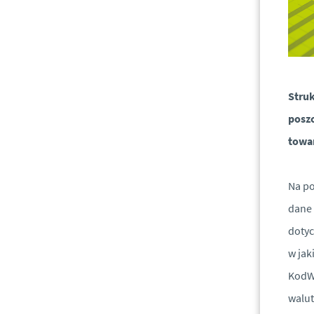
Struk
poszc
towar
Na po
dane 
dotyc
w jak
KodWa
walut