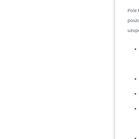
Pole 
poszc
uzupe