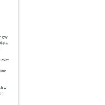
e gdy
ującą,
z
ylko w
ione
ch w
ych