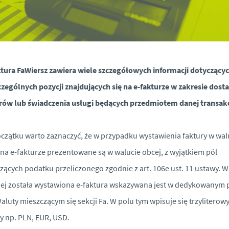
tura FaWiersz zawiera wiele szczegółowych informacji dotyczący
zególnych pozycji znajdujących się na e-fakturze w zakresie dost
ów lub świadczenia usługi będących przedmiotem danej transakc
czątku warto zaznaczyć, że w przypadku wystawienia faktury w wal
na e-fakturze prezentowane są w walucie obcej, z wyjątkiem pól
zących podatku przeliczonego zgodnie z art. 106e ust. 11 ustawy. W
iej została wystawiona e-faktura wskazywana jest w dedykowanym 
luty mieszczącym się sekcji Fa. W polu tym wpisuje się trzyliterow
y np. PLN, EUR, USD.