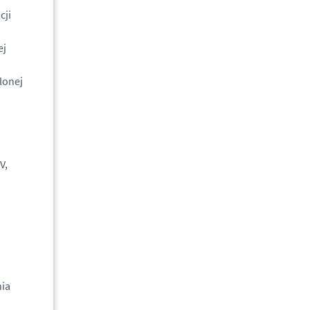
cji
ej
lonej
V,
nia