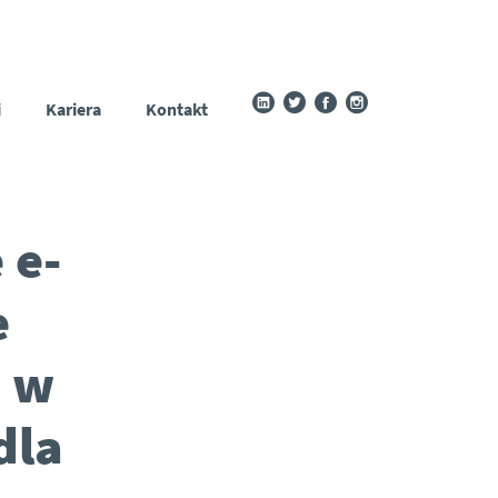
i
Kariera
Kontakt
 e-
e
a w
dla