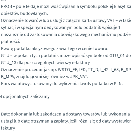
PKOB – pole te daje możliwość wpisania symbolu polskiej klasyfika
obiektów budowlanych.
Oznaczenie towarów lub usługi z załącznika 15 ustawy VAT – w taki
sytuacji w specjalnym dedykowanym polu podatnik wpisuje 1,
niezależnie od zastosowania obowiązkowego mechanizmu podzie
płatności.
Kwotę podatku akcyzowego zawartego w cenie towaru.
GTU – w polach tych podatnik może wpisać symbole od GTU_01 do
GTU_13 dla poszczególnych wierszy e-faktury.
Oznaczenie procedur jak np. WSTO_EE, IED, TT_D, I_42, I_63, B_SP
B_MPV, znajdującymi się również w JPK_VAT.
Kurs walutowy stosowany do wyliczenia kwoty podatku w PLN.
l opcjonalnych zaliczamy:
Datę dokonania lub zakończenia dostawy towarów lub wykonania
usługi lub datę otrzymania zapłaty, jeśli różni się od daty wystawie
faktury