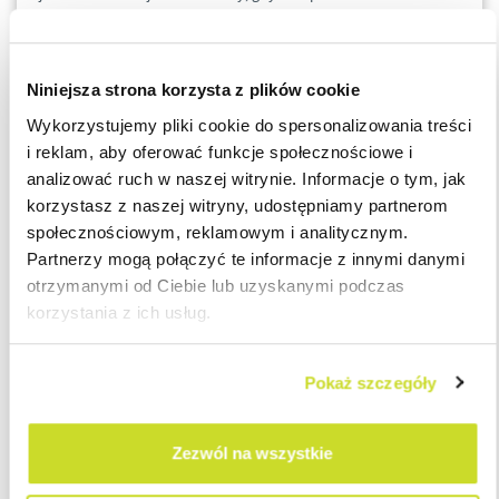
niezwłocznie po wezwaniu przez wierzyciela.
Jednak – jak
podkreślił WSA w Łodzi – nie dotyczy to wypadku, gdy
opóźnienie w spełnieniu świadczenia jest następstwem
Niniejsza strona korzysta z plików cookie
okoliczności, za które dłużnik odpowiedzialności nie ponosi.
Wykorzystujemy pliki cookie do spersonalizowania treści
NSA utrzymał ten wyrok w mocy.
i reklam, aby oferować funkcje społecznościowe i
analizować ruch w naszej witrynie. Informacje o tym, jak
Brak spójności w działaniach fiskusa mimo ugruntowanego
korzystasz z naszej witryny, udostępniamy partnerom
orzecznictwa
społecznościowym, reklamowym i analitycznym.
Partnerzy mogą połączyć te informacje z innymi danymi
Jest to ważne orzeczenie, ponieważ podejście organów
otrzymanymi od Ciebie lub uzyskanymi podczas
podatkowych przez ostatnie lata nie jest spójne. Mimo
korzystania z ich usług.
korzystnych dla podatników wyroków (np. wyroki WSA: I SA/Bk
234/23, I SA/Gl 756/24, I SA/Bd 383/20), fiskus konsekwentnie
Pokaż szczegóły
wydaje interpretacje indywidualne niezgodne z tą linią
orzeczniczą jak np. interpretacje sygn. 0111-KDIB1-
3.4010.151.2024.1.AN, czy sygn. 0111-KDIB1-
Zezwól na wszystkie
2.4010.567.2024.2.BD) stwierdzające, że kara umowna za
nieterminowe wykonanie świadczenia (bez winy spółki) nie