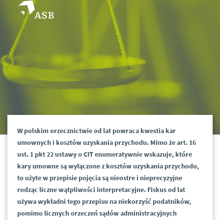
W polskim orzecznictwie od lat powraca kwestia kar
umownych i kosztów uzyskania przychodu. Mimo że art. 16
ust. 1 pkt 22 ustawy o CIT enumeratywnie wskazuje, które
kary umowne są wyłączone z kosztów uzyskania przychodu,
to użyte w przepisie pojęcia są nieostre i nieprecyzyjne
rodząc liczne wątpliwości interpretacyjne. Fiskus od lat
używa wykładni tego przepisu na niekorzyść podatników,
pomimo licznych orzeczeń sądów administracyjnych