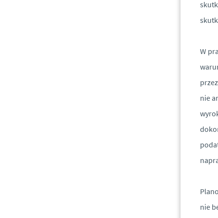
skutk
skut
W pra
warun
przez
nie a
wyrok
dokon
podat
napr
Plano
nie b