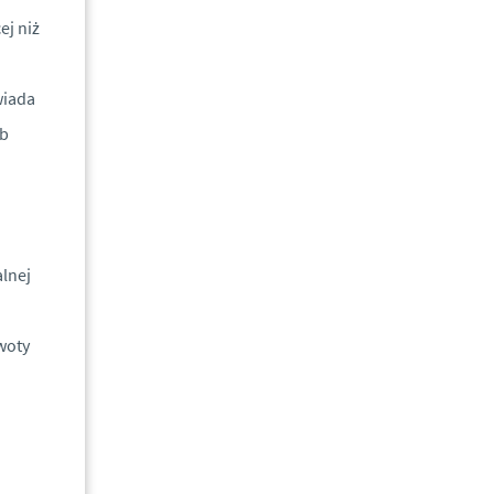
ej niż
wiada
ub
lnej
woty