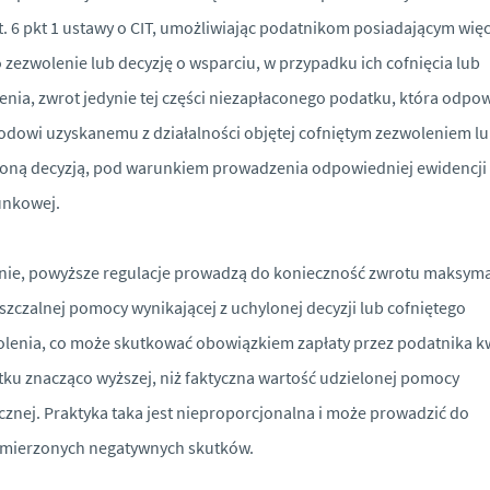
t. 6 pkt 1 ustawy o CIT, umożliwiając podatnikom posiadającym więc
 zezwolenie lub decyzję o wsparciu, w przypadku ich cofnięcia lub
enia, zwrot jedynie tej części niezapłaconego podatku, która odpo
dowi uzyskanemu z działalności objętej cofniętym zezwoleniem l
oną decyzją, pod warunkiem prowadzenia odpowiedniej ewidencji
unkowej.
ie, powyższe regulacje prowadzą do konieczność zwrotu maksyma
zczalnej pomocy wynikającej z uchylonej decyzji lub cofniętego
lenia, co może skutkować obowiązkiem zapłaty przez podatnika k
ku znacząco wyższej, niż faktyczna wartość udzielonej pomocy
cznej. Praktyka taka jest nieproporcjonalna i może prowadzić do
amierzonych negatywnych skutków.