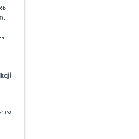
sób
T),
ch
kcji
 Grupa