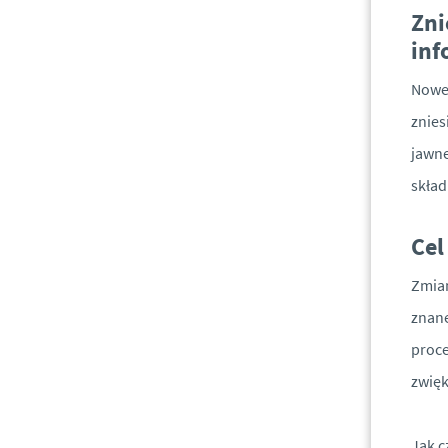
Zni
inf
Nowel
znies
jawne
skład
Cel
Zmian
znane
proce
zwięk
Jak c