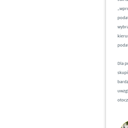
„wpro
podat
wybr
kieru
poda
Dla p
skupi
bardz
uwzgl
otoc