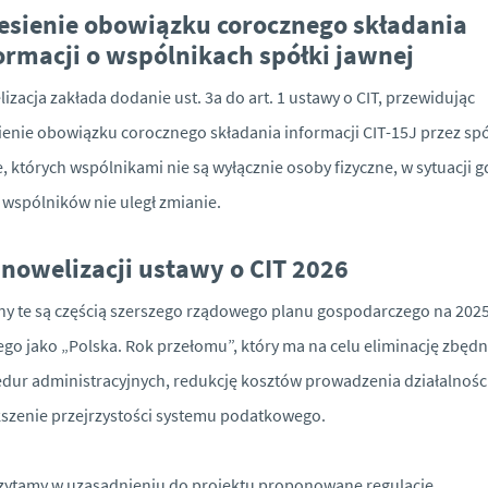
esienie obowiązku corocznego składania
ormacji o wspólnikach spółki jawnej
izacja zakłada dodanie ust. 3a do art. 1 ustawy o CIT, przewidując
ienie obowiązku corocznego składania informacji CIT-15J przez spó
, których wspólnikami nie są wyłącznie osoby fizyczne, w sytuacji g
 wspólników nie uległ zmianie.
 nowelizacji ustawy o CIT 2026
y te są częścią szerszego rządowego planu gospodarczego na 2025
go jako „Polska. Rok przełomu”, który ma na celu eliminację zbęd
dur administracyjnych, redukcję kosztów prowadzenia działalnośc
szenie przejrzystości systemu podatkowego.
zytamy w uzasadnieniu do projektu proponowane regulacje