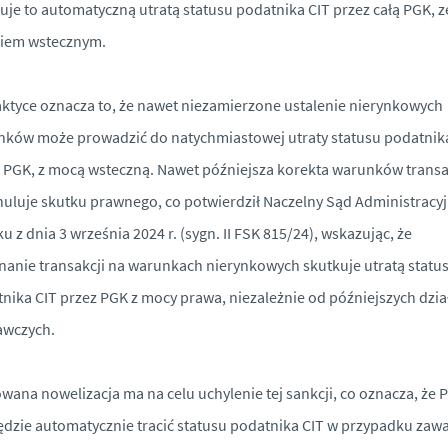
uje to automatyczną utratą statusu podatnika CIT przez całą PGK, z
kiem wstecznym.
ktyce oznacza to, że nawet niezamierzone ustalenie nierynkowych
ków może prowadzić do natychmiastowej utraty statusu podatnik
 PGK, z mocą wsteczną. Nawet późniejsza korekta warunków transa
nuluje skutku prawnego, co potwierdził Naczelny Sąd Administracy
u z dnia 3 września 2024 r. (sygn. II FSK 815/24), wskazując, że
anie transakcji na warunkach nierynkowych skutkuje utratą statu
nika CIT przez PGK z mocy prawa, niezależnie od późniejszych dzia
awczych.
wana nowelizacja ma na celu uchylenie tej sankcji, co oznacza, że 
ędzie automatycznie tracić statusu podatnika CIT w przypadku zawa