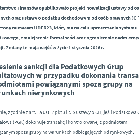
terstwo Finansów opublikowało projekt nowelizacji ustawy od o
cznych oraz ustawy o podatku dochodowym od osób prawnych (CI
czony numerem UDER23, który ma na celu uproszczenie systemu
tkowego, zmniejszenie formalności oraz ograniczenie nadmierny
ji. Zmiany te mają wejść w życie 1 stycznia 2026 r.
esienie sankcji dla Podatkowych Grup
itałowych w przypadku dokonania transa
odmiotami powiązanymi spoza grupy na
runkach nierynkowych
ie, zgodnie z art. 1a ust. 2 pkt 3 lit. b ustawy o CIT, jeśli Podatkowa
ałowa (PGK) dokonuje transakcji kontrolowanej z podmiotem
ązanym spoza grupy na warunkach odbiegających od rynkowych,