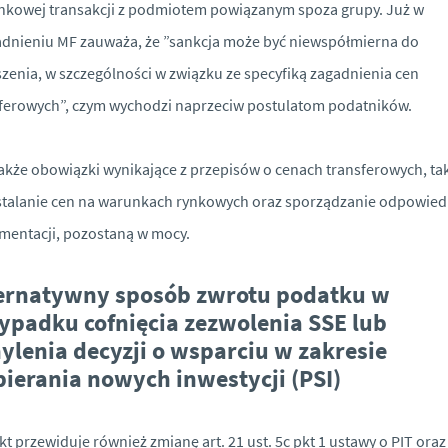
nkowej transakcji z podmiotem powiązanym spoza grupy. Już w
dnieniu MF zauważa, że ”sankcja może być niewspółmierna do
zenia, w szczególności w związku ze specyfiką zagadnienia cen
ferowych”, czym wychodzi naprzeciw postulatom podatników.
kże obowiązki wynikające z przepisów o cenach transferowych, ta
stalanie cen na warunkach rynkowych oraz sporządzanie odpowied
entacji, pozostaną w mocy.
ernatywny sposób zwrotu podatku w
ypadku cofnięcia zezwolenia SSE lub
ylenia decyzji o wsparciu w zakresie
ierania nowych inwestycji (PSI)
kt przewiduje również zmianę art. 21 ust. 5c pkt 1 ustawy o PIT oraz 