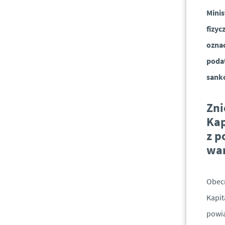
Minis
fizy
ozna
poda
sankc
Zni
Kap
z p
wa
Obecn
Kapit
powi