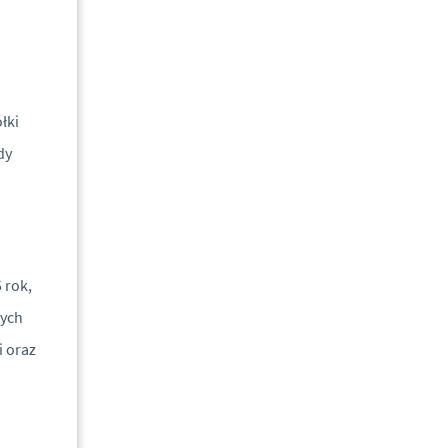
łki
dy
 rok,
nych
i oraz