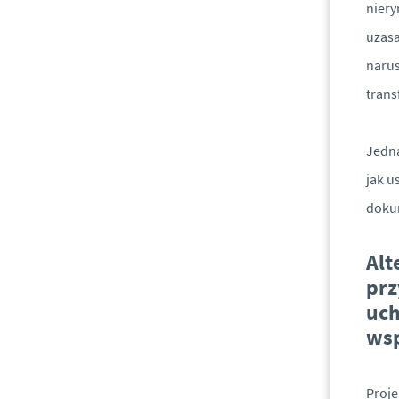
niery
uzasa
narus
trans
Jedna
jak u
dokum
Alt
prz
uch
wsp
Proje