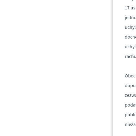
17 us
jedno
uchyl
docho
uchyl
rach
Obecn
dopus
zezwo
podat
publi
niez