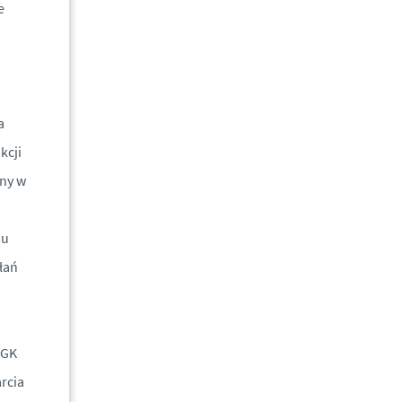
e
a
kcji
jny w
su
łań
PGK
rcia