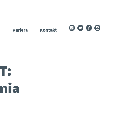
i
Kariera
Kontakt
T:
nia