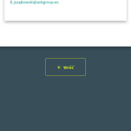
E:
jszajkowski@asbgroup.eu
Wróć