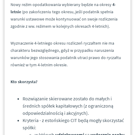
Nowy reżim opodatkowania wybierany będzie na okresy
4-
letnie
(po zakończeniu tego okresu, jeśli podatnik spełnia
warunki ustawowe może kontynuować on swoje rozliczenia
zgodnie z ww. reżimem w kolejnych okresach 4-letnich).
Wyznaczenie 4-letniego okresu rozliczeń ryczałtem nie ma
charakteru bezwzględnego, gdyż w przypadku naruszenia
warunków jego stosowania podatnik utraci prawo do ryczałtu
również w tym 4-letnim okresie.
Kto skorzysta?
Rozwiązanie skierowane zostało do małych i
średnich spółek kapitałowych (z ograniczoną
odpowiedzialnością i akcyjnych).
Kryteria - z estońskiego CIT będą mogły skorzystać
spółki:
w których
udziałowcami
są
wyłącznie osoby