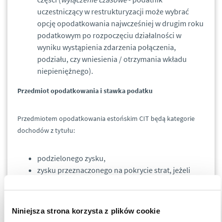
uczestniczący w restrukturyzacji może wybrać
opcję opodatkowania najwcześniej w drugim roku
podatkowym po rozpoczęciu działalności w
wyniku wystąpienia zdarzenia połączenia,
podziału, czy wniesienia / otrzymania wkładu
niepieniężnego).
Przedmiot opodatkowania i stawka podatku
Przedmiotem opodatkowania estońskim CIT będą kategorie
dochodów z tytułu:
podzielonego zysku,
zysku przeznaczonego na pokrycie strat, jeżeli
powstały w okresie poprzedzającym
opodatkowanie ryczałtem,
ukrytych zysków (w tym m.in. wydatków na
Niniejsza strona korzysta z plików cookie
reprezentację),