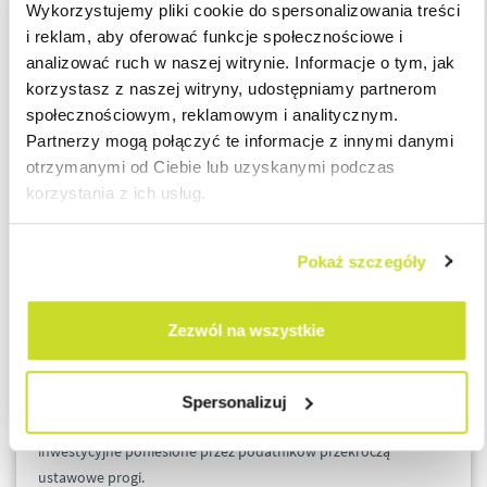
Wykorzystujemy pliki cookie do spersonalizowania treści
wydatków niezwiązanych z działalnością
i reklam, aby oferować funkcje społecznościowe i
gospodarczą,
analizować ruch w naszej witrynie. Informacje o tym, jak
zmiany wartości składników majątku,
korzystasz z naszej witryny, udostępniamy partnerom
nieujawnionych operacji gospodarczych, a w
społecznościowym, reklamowym i analitycznym.
przypadku podatnika, który zakończył stosowanie
Partnerzy mogą połączyć te informacje z innymi danymi
tej formy opodatkowania (w tym w wyniku
otrzymanymi od Ciebie lub uzyskanymi podczas
przejęcia przez inny podmiot) – dochód ustalony
korzystania z ich usług.
w wysokości sumy zysku netto osiągniętego w
każdym roku podatkowym stosowania tego
opodatkowania w części, w jakiej zysk ten nie był
Pokaż szczegóły
wcześniej podzielonym zyskiem lub nie został
przeznaczony na pokrycie straty.
Zezwól na wszystkie
W przypadku większego podatnika stawka podatku wyniesie
25%
. Dla podmiotów o statusie małego podatnika stawka
podatku będzie wynosiła
15%
. Powyższe stawki będą mogły
Spersonalizuj
zostać obniżone o 5 punktów procentowych, jeżeli wydatki
inwestycyjne poniesione przez podatników przekroczą
ustawowe progi.