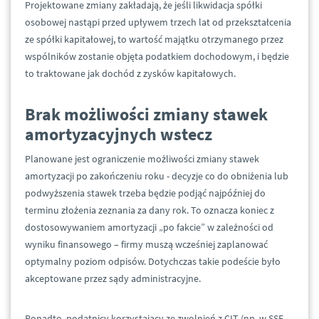
Projektowane zmiany zakładają, że jeśli likwidacja spółki
osobowej nastąpi przed upływem trzech lat od przekształcenia
ze spółki kapitałowej, to wartość majątku otrzymanego przez
wspólników zostanie objęta podatkiem dochodowym, i będzie
to traktowane jak dochód z zysków kapitałowych.
Brak możliwości zmiany stawek
amortyzacyjnych wstecz
Planowane jest ograniczenie możliwości zmiany stawek
amortyzacji po zakończeniu roku - decyzje co do obniżenia lub
podwyższenia stawek trzeba będzie podjąć najpóźniej do
terminu złożenia zeznania za dany rok. To oznacza koniec z
dostosowywaniem amortyzacji „po fakcie” w zależności od
wyniku finansowego – firmy muszą wcześniej zaplanować
optymalny poziom odpisów. Dotychczas takie podeście było
akceptowane przez sądy administracyjne.
Ponadto, podatnicy korzystający ze zwolnień z CIT (np. w SSE,