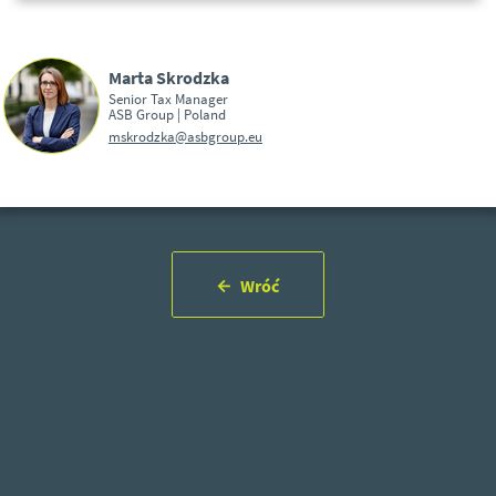
Marta Skrodzka
Senior Tax Manager
ASB Group | Poland
mskrodzka@asbgroup.eu
Wróć