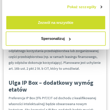
Wyłączenie możliwości amortyzacji
Pokaż szczegóły
goodwill (wartości firmy)
powstałej na skutek przyjęcia do
Zezwól na wszystkie
odpłatnego korzystania
Planowane jest zlikwidowanie jednej z możliwości
Spersonalizuj
dokonywania odpisów amortyzacyjnych od wartości firmy
(goodwill), tj. takiej która powstała na skutek przejęcia do
odpłatnego korzystania przedsiębiorstwa lub zorganizowanej
części przedsiębiorstwa (np. w ramach leasingu finansowego,
gdy odpisów dokonuje korzystający). Planowane jest uchylenie
art. 16b ust. 2 pkt 2 lit. b CIT, który to umożliwiał.
Ulga IP Box – dodatkowy wymóg
etatów
Preferencja IP Box (5% PIT/CIT od dochodu z kwalifikowanej
własności intelektualnej) będzie obwarowana nowym
kryterium. Aby korzystać z IP Box, podatnik będzie musiał: