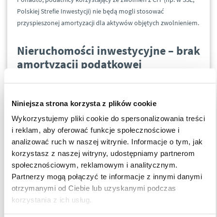
Polskiej Strefie Inwestycji) nie będą mogli stosować
przyspieszonej amortyzacji dla aktywów objętych zwolnieniem.
Nieruchomości inwestycyjne – brak
amortyzacji podatkowej
Spółki nieruchomościowe nie dokonają odpisów
amortyzacyjnych od nieruchomości inwestycyjnych, które
Niniejsza strona korzysta z plików cookie
wyceniane są do wartości godziwej (a więc, które nie są
amortyzowane księgowo). Dotychczas istniał spór co do
Wykorzystujemy pliki cookie do spersonalizowania treści
możliwości dokonywania takich odpisów podatkowych –
i reklam, aby oferować funkcje społecznościowe i
ostatecznie w serii wyroków w br. Naczelny Sąd
analizować ruch w naszej witrynie. Informacje o tym, jak
Administracyjnych potwierdził, iż także spółki
korzystasz z naszej witryny, udostępniamy partnerom
nieruchomościowe mogą dokonywać odpisów
społecznościowym, reklamowym i analitycznym.
amortyzacyjnych od nieruchomości inwestycyjnych. Nowe
Partnerzy mogą połączyć te informacje z innymi danymi
przepisy wprost to wykluczą - nie będzie można amortyzować
otrzymanymi od Ciebie lub uzyskanymi podczas
podatkowo ponad odpisy bilansowe.
korzystania z ich usług.