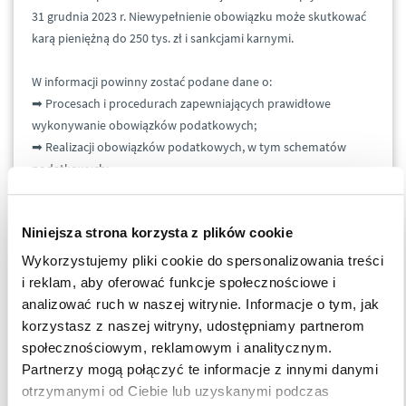
31 grudnia 2023 r. Niewypełnienie obowiązku może skutkować
karą pieniężną do 250 tys. zł i sankcjami karnymi.
W informacji powinny zostać podane dane o:
➡ Procesach i procedurach zapewniających prawidłowe
wykonywanie obowiązków podatkowych;
➡ Realizacji obowiązków podatkowych, w tym schematów
podatkowych;
➡ Transakcjach z podmiotami powiązanymi;
➡ Planowanych lub podjętych działaniach
Niniejsza strona korzysta z plików cookie
restrukturyzacyjnych;
➡ Wnioskach o wydanie interpretacji indywidualnej oraz
Wykorzystujemy pliki cookie do spersonalizowania treści
informacjach stawkowych czy akcyzowych;
i reklam, aby oferować funkcje społecznościowe i
➡ Transakcjach z podmiotami z rajów podatkowych.
analizować ruch w naszej witrynie. Informacje o tym, jak
korzystasz z naszej witryny, udostępniamy partnerom
społecznościowym, reklamowym i analitycznym.
Ten obowiązek to okazja do samodzielnego przeglądu i oceny,
Partnerzy mogą połączyć te informacje z innymi danymi
czy nasze procedury i procesy podatkowe są zgodne z
otrzymanymi od Ciebie lub uzyskanymi podczas
aktualnymi przepisami. Konieczne jest również zweryfikowanie