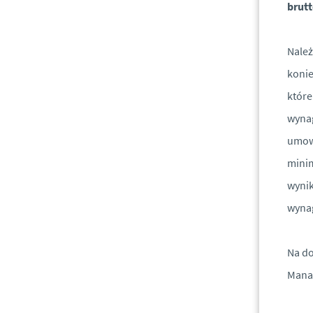
brutt
Należ
konie
które
wynag
umowi
mini
wynik
wynag
Na do
Mana