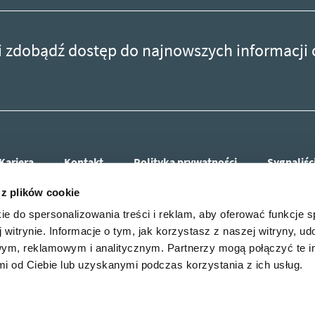
r i zdobądź dostęp do najnowszych informacji
Kariera
Kontakt
Polityka prywatności
Sygnaliśc
 z plików cookie
ie do spersonalizowania treści i reklam, aby oferować funkcje 
 witrynie. Informacje o tym, jak korzystasz z naszej witryny, u
ym, reklamowym i analitycznym. Partnerzy mogą połączyć te i
 od Ciebie lub uzyskanymi podczas korzystania z ich usług.
r i zdobądź dostęp do najnowszych informacji