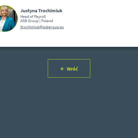
Justyna Trochimiuk
Head of Payroll
ASB Group | Poland
jtrochimiuk@asbgroup.eu
Wróć