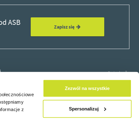
 od ASB
Zapisz się
i
Design by
Zezwól na wszystkie
społecznościowe
dostępniamy
×
Spersonalizuj
nformacje z
 od ASB
Zapisz się