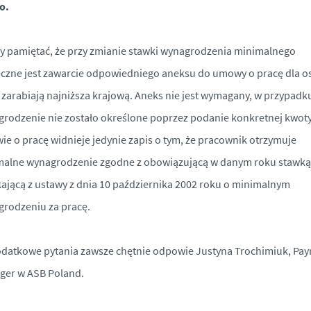
o.
y pamiętać, że przy zmianie stawki wynagrodzenia minimalnego
czne jest zawarcie odpowiedniego aneksu do umowy o pracę dla o
 zarabiają najniższa krajową. Aneks nie jest wymagany, w przypadk
rodzenie nie zostało określone poprzez podanie konkretnej kwoty
e o pracę widnieje jedynie zapis o tym, że pracownik otrzymuje
malne wynagrodzenie zgodne z obowiązującą w danym roku stawką
ającą z ustawy z dnia 10 października 2002 roku o minimalnym
rodzeniu za pracę.
datkowe pytania zawsze chętnie odpowie Justyna Trochimiuk, Payr
ger w ASB Poland.