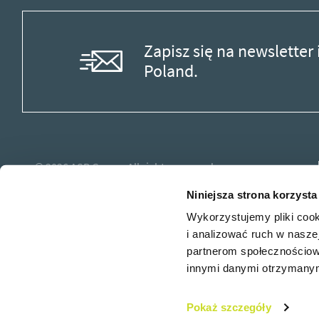
Zapisz się na newslette
Poland.
© 2026
ASB Group.
All rights reserved.
Niniejsza strona korzysta
Wykorzystujemy pliki cook
i analizować ruch w naszej
partnerom społecznościow
innymi danymi otrzymanymi
Zapisz się na newslette
Poland.
Pokaż szczegóły