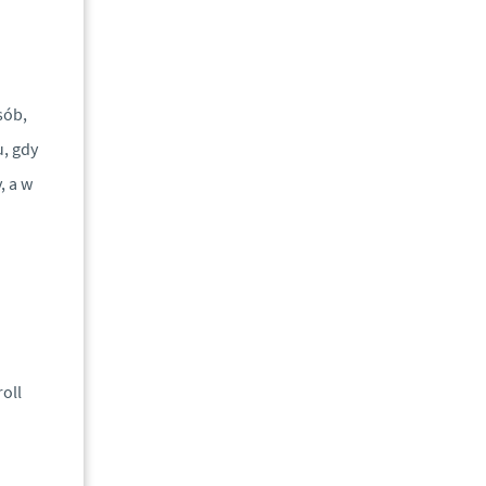
sób,
u, gdy
, a w
oll