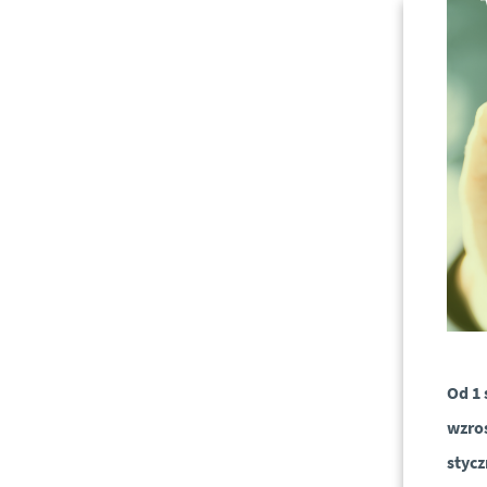
Od 1 
wzro
stycz