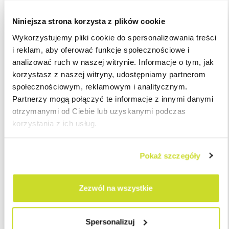
zostało wydanych kilka przełomowych wyroków:
Niniejsza strona korzysta z plików cookie
➡ wyrok NSA, w którym sędziowie stwierdzili, że dochowanie
Wykorzystujemy pliki cookie do spersonalizowania treści
należytej staranności przez płatnika w rozumieniu przepisów o
i reklam, aby oferować funkcje społecznościowe i
WHT należy również rozumieć jako działanie zmierzające do jak
analizować ruch w naszej witrynie. Informacje o tym, jak
najlepszego wykonania obowiązków płatnika (a nie wąsko:
korzystasz z naszej witryny, udostępniamy partnerom
najlepsze wykonanie obowiązków płatnika); oznacza to
społecznościowym, reklamowym i analitycznym.
uzyskanie, na miarę możliwości organizacyjnych i prawnych
Partnerzy mogą połączyć te informacje z innymi danymi
płatnika, dostępnych dla płatnika informacji pozwalających na
otrzymanymi od Ciebie lub uzyskanymi podczas
pobranie lub zaniechanie pobrania podatku; jednocześnie nie
korzystania z ich usług.
oznacza to j obowiązku każdorazowego przeprowadzenia
weryfikacji podatnika w pełnym zakresie określonym przez
przepisy ustawy o CIT;
Pokaż szczegóły
➡ wyrok WSA, w którym podkreślono, iż spółki holdingowe są
bardzo specyficzną formą prowadzenia działalności i nie należy
Zezwól na wszystkie
wymagać od nich rozbudowanej substancji biznesowej przy
analizie możliwości zastosowania preferencji WHT przez
płatnika.
Spersonalizuj