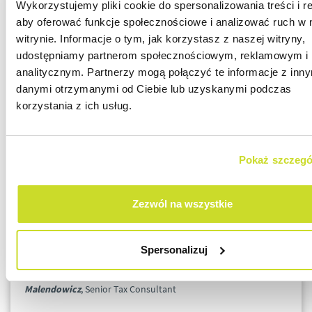
Pozostałe zmiany w zakresie CIT – w
Wykorzystujemy pliki cookie do spersonalizowania treści i r
szczególności:
aby oferować funkcje społecznościowe i analizować ruch w 
witrynie. Informacje o tym, jak korzystasz z naszej witryny,
przepisy w zakresie zagranicznej jednostki
udostępniamy partnerom społecznościowym, reklamowym i
kontrolowanej (CFC),
analitycznym. Partnerzy mogą połączyć te informacje z inn
uproszczenie w zakresie procedury zwrotu
danymi otrzymanymi od Ciebie lub uzyskanymi podczas
podatku od przychodów z budynków,
korzystania z ich usług.
zmiany w zakresie polskiej spółki holdingowej
(PSH),
zmiany dotyczące regulacji kosztów finansowania
Pokaż szczegó
dłużnego,
zmiana przepisów dotyczących opodatkowania
ryczałtem od dochodów Spółek,
Zezwól na wszystkie
modyfikacja przepisów dotyczących pośrednich
transakcji rajowych.
Spersonalizuj
Prelegenci:
Marta Skrodzka
Tax Manager,
Paulina
Malendowicz
, Senior Tax Consultant