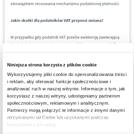
obowiązkiem stosowania mechanizmu podzielonej płatności.
Jakie skutki dla podatników VAT przynosi zmiana?
W przypadku gdy podatnik VAT prześle ewidencję zawierającą
błędy lub dane niezgodne ze stanem faktycznym,
naczelnik
urzędu skarbowego może nałożyć karę pieniężną w
wysokości 500 zł za każdą stwierdzoną nieprawidłowość
. By
Niniejsza strona korzysta z plików cookie
uniknąć kary:
Wykorzystujemy pliki cookie do spersonalizowania treści
i reklam, aby oferować funkcje społecznościowe i
podatnicy będą musieli dostosować używane
analizować ruch w naszej witrynie. Informacje o tym, jak
systemy księgowe, finansowe i informatyczne do
korzystasz z naszej witryny, udostępniamy partnerom
nowych regulacji i rozwiązań;
społecznościowym, reklamowym i analitycznym.
konieczne stanie się cykliczne analizowanie
Partnerzy mogą połączyć te informacje z innymi danymi
prawidłowości nowych oznaczeń dotyczących
otrzymanymi od Ciebie lub uzyskanymi podczas
różnych transakcji biznesowych.
korzystania z ich usług.
Jak się przygotować na zmiany i jak ASB może pomóc?