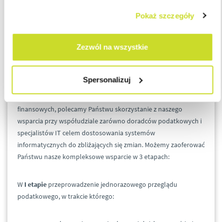
Pokaż szczegóły
Już teraz warto zadbać o dokładne ustalenie wielkości
prowadzonej przez podatnika działalności oraz dokładną
analizę rodzaju posiadanych w firmie transakcji celem ich
Zezwól na wszystkie
przyporządkowania do wskazanych oznaczeń w schemacie
nowego JPK_VAT.
Spersonalizuj
Aby uniknąć błędów i w konsekwencji wysokich kar
finansowych, polecamy Państwu skorzystanie z naszego
wsparcia przy współudziale zarówno doradców podatkowych i
specjalistów IT celem dostosowania systemów
informatycznych do zbliżających się zmian. Możemy zaoferować
Państwu nasze kompleksowe wsparcie w 3 etapach:
W
I etapie
przeprowadzenie jednorazowego przeglądu
podatkowego, w trakcie którego: