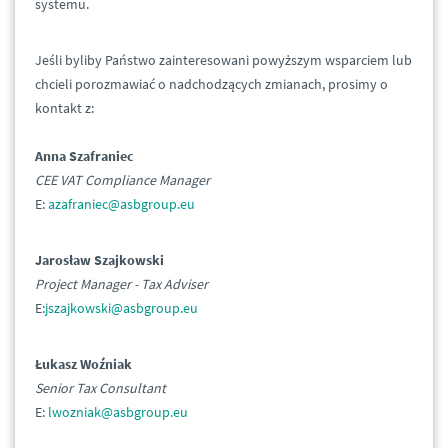
systemu.
Jeśli byliby Państwo zainteresowani powyższym wsparciem lub
chcieli porozmawiać o nadchodzących zmianach, prosimy o
kontakt z:
Anna Szafraniec
CEE VAT Compliance Manager
E:
azafraniec@asbgroup.eu
Jarosław Szajkowski
Project Manager - Tax Adviser
E:
jszajkowski@asbgroup.eu
Łukasz Woźniak
Senior Tax Consultant
E:
lwozniak@asbgroup.eu