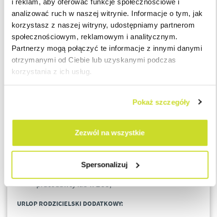
i reklam, aby oferować funkcje społecznościowe i
za urlop wychowawczy;
analizować ruch w naszej witrynie. Informacje o tym, jak
korzystasz z naszej witryny, udostępniamy partnerom
URLOP RODZICIELSKI :
społecznościowym, reklamowym i analitycznym.
Partnerzy mogą połączyć te informacje z innymi danymi
Przysługuje 32 tygodnie dla ciąży pojedynczej oraz
otrzymanymi od Ciebie lub uzyskanymi podczas
34 tygodnie dla ciąży mnogiej;
korzystania z ich usług.
Urlop do swobodnego podziału przez matkę i ojca
dziecka;
Pokaż szczegóły
Można wykorzystać w 5 częściach, maksymalnie
do końca roku kalendarzowego w którym dziecko
kończy 6 lat;
Zezwól na wszystkie
Zasiłek przysługujący za okres tego urlopu to 70%
lub 81,50% podstawy wymiaru zasiłku – wysokość
świadczenia zależy od podjętej decyzji przez
Spersonalizuj
matkę dziecka, w momencie składnia wniosku u
pracodawcy lub w ZUS;
URLOP RODZICIELSKI
DODATKOWY: