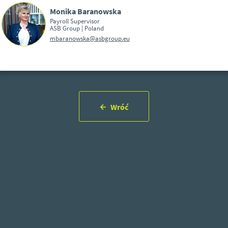
Monika Baranowska
Payroll Supervisor
ASB Group | Poland
mbaranowska@asbgroup.eu
Wróć