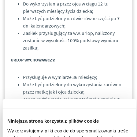
Do wykorzystania przez ojca w ciągu 12-tu
pierwszych miesięcy życia dziecka;
Może być podzielony na dwie równe części po 7
dni kalendarzowych;
Zasiłek przysługujący za ww. urlop, naliczony
zostanie w wysokości 100% podstawy wymiaru
zasiłku;
URLOP WYCHOWAWCZY:
Przysługuje w wymiarze 36 miesięcy;
Może być podzielony do wykorzystania zarówno
przez matkę jak i ojca dziecka;
Jeden rodzic może wykorzystać maksymalnie 35
miesięcy urlopu wychowawczego;
Rodzic może z niego skorzystać do końca roku
kalendarzowego, w którym dziecko kończy 6 rok
Niniejsza strona korzysta z plików cookie
życia;
Wykorzystujemy pliki cookie do spersonalizowania treści
Nie przysługuje żaden zasiłek ani wynagrodzenie