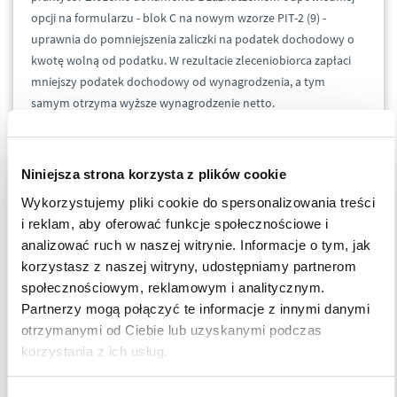
opcji na formularzu - blok C na nowym wzorze PIT-2 (9) -
uprawnia do pomniejszenia zaliczki na podatek dochodowy o
kwotę wolną od podatku. W rezultacie zleceniobiorca zapłaci
mniejszy podatek dochodowy od wynagrodzenia, a tym
samym otrzyma wyższe wynagrodzenie netto.
Przepis przewiduje również możliwość złożenia oświadczenia
maksymalnie u trzech płatników (art. 31b ust. 2 ustawy o
Niniejsza strona korzysta z plików cookie
podatku dochodowym od osób fizycznych), co również jest
Wykorzystujemy pliki cookie do spersonalizowania treści
istotną zmianą w stosunku do przepisów obowiązujących do
i reklam, aby oferować funkcje społecznościowe i
2022 roku, gdzie złożenie formularza PIT-2 było możliwe tylko u
analizować ruch w naszej witrynie. Informacje o tym, jak
jednego płatnika w kwocie stanowiącej 1/12 kwoty
korzystasz z naszej witryny, udostępniamy partnerom
zmniejszającej podatek.
społecznościowym, reklamowym i analitycznym.
Partnerzy mogą połączyć te informacje z innymi danymi
Dodatkowe pytania? Justyna Trochimiuk zaprasza do
otrzymanymi od Ciebie lub uzyskanymi podczas
kontaktu.
korzystania z ich usług.