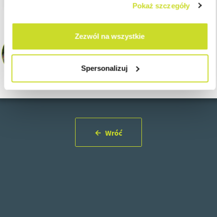
Pokaż szczegóły
Zezwól na wszystkie
Justyna Trochimiuk
Head of Payroll
ASB Group | Poland
jtrochimiuk@asbgroup.eu
Spersonalizuj
Wróć