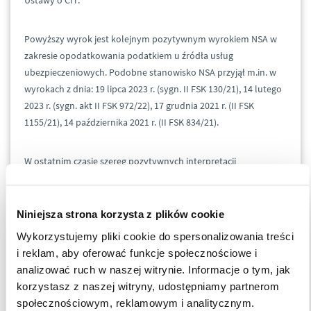
Ustawy o CIT.
Powyższy wyrok jest kolejnym pozytywnym wyrokiem NSA w
zakresie opodatkowania podatkiem u źródła usług
ubezpieczeniowych. Podobne stanowisko NSA przyjął m.in. w
wyrokach z dnia: 19 lipca 2023 r. (sygn. II FSK 130/21), 14 lutego
2023 r. (sygn. akt II FSK 972/22), 17 grudnia 2021 r. (II FSK
1155/21), 14 października 2021 r. (II FSK 834/21).
W ostatnim czasie szereg pozytywnych interpretacji
indywidualnych potwierdzających niepodleganie usług
ubezpieczeniowych podatkowi u źródła wydał także Dyrektor
Krajowej Informacji Skarbowej (
Dyrektor KIS
). W wydanych
Niniejsza strona korzysta z plików cookie
interpretacjach indywidualnych organ odstąpił od
Wykorzystujemy pliki cookie do spersonalizowania treści
uzasadnienia, uznając w całości za prawidłowe stanowisko
i reklam, aby oferować funkcje społecznościowe i
wnioskodawców (interpretacje indywidualne z dnia: 26 marca
analizować ruch w naszej witrynie. Informacje o tym, jak
2024 r., 0111-KDIB2-1.4010.112.2024.2.AJ, 26 marca 2024 r., 0111-
korzystasz z naszej witryny, udostępniamy partnerom
KDIB2-1.4010.111.2024.2.AJ, 10 kwietnia 2024 r., 0114-KDIP2-
społecznościowym, reklamowym i analitycznym.