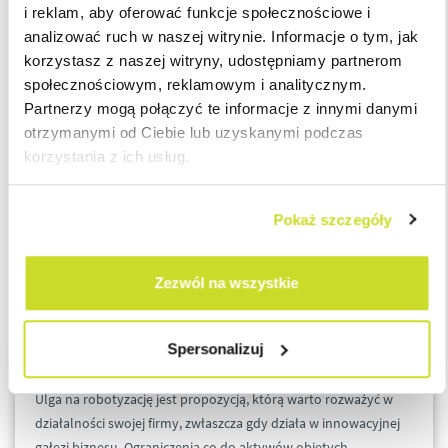
i reklam, aby oferować funkcje społecznościowe i
2021 r., ulga na robotyzację także znajdzie zastosowanie (sygn.
analizować ruch w naszej witrynie. Informacje o tym, jak
0111-KDIB1-2.4010.318.2022.2.DP).
korzystasz z naszej witryny, udostępniamy partnerom
społecznościowym, reklamowym i analitycznym.
Natomiast w interpretacji z lipca br. organ wskazał, że zakup
Partnerzy mogą połączyć te informacje z innymi danymi
systemów informatycznych nie mieści się w ustawowym
otrzymanymi od Ciebie lub uzyskanymi podczas
katalogu kosztów kwalifikowanych, ponieważ służą one
korzystania z ich usług.
zarządzaniu procesami produkcyjnymi oraz planowaniu
procesów produkcyjnych, a nie
„uruchomieniu i przyjęciu do
używania robota przemysłowego oraz pozostałych maszyn i
Pokaż szczegóły
urządzeń peryferyjnych
” zgodnie z literalnym brzmieniem
przepisów (sygn. 0111-KDIB1-2.4010.9.2022.1.AW).
Zezwól na wszystkie
Wykorzystanie ulgi na robotyzację w działalności
gospodarczej
Spersonalizuj
Ulga na robotyzację jest propozycją, którą warto rozważyć w
działalności swojej firmy, zwłaszcza gdy działa w innowacyjnej
gałęzi biznesu. Ograniczenia co do aktywów objętych