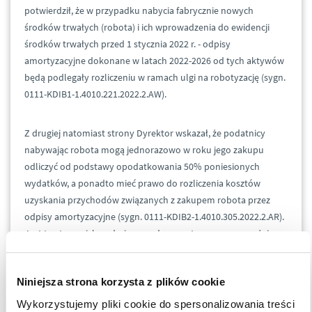
potwierdził, że w przypadku nabycia fabrycznie nowych
środków trwałych (robota) i ich wprowadzenia do ewidencji
środków trwałych przed 1 stycznia 2022 r. - odpisy
amortyzacyjne dokonane w latach 2022-2026 od tych aktywów
będą podlegały rozliczeniu w ramach ulgi na robotyzację (sygn.
0111-KDIB1-1.4010.221.2022.2.AW).
Z drugiej natomiast strony Dyrektor wskazał, że podatnicy
nabywając robota mogą jednorazowo w roku jego zakupu
odliczyć od podstawy opodatkowania 50% poniesionych
wydatków, a ponadto mieć prawo do rozliczenia kosztów
uzyskania przychodów związanych z zakupem robota przez
odpisy amortyzacyjne (sygn. 0111-KDIB2-1.4010.305.2022.2.AR).
Jest to stanowisko odmienne od prezentowanego powyżej.
Ponadto w innej interpretacji zostało potwierdzone, że w
Niniejsza strona korzysta z plików cookie
sytuacji, w której podatnik zapłacił zaliczkę na poczet
Wykorzystujemy pliki cookie do spersonalizowania treści
nabywanego urządzenia (robota przemysłowego) jeszcze w