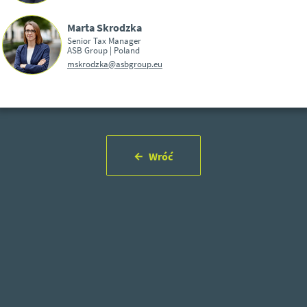
Marta Skrodzka
Senior Tax Manager
ASB Group | Poland
mskrodzka@asbgroup.eu
Wróć