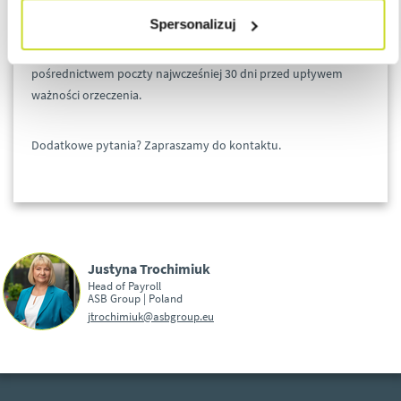
stopniu wraz z dokumentami należy złożyć we właściwym
Spersonalizuj
Zespole ds. Orzekania o Niepełnosprawności według miejsca
zamieszkania osoby niepełnosprawnej osobiście lub za
pośrednictwem poczty najwcześniej 30 dni przed upływem
ważności orzeczenia.
Dodatkowe pytania? Zapraszamy do kontaktu.
Justyna Trochimiuk
Head of Payroll
ASB Group | Poland
jtrochimiuk@asbgroup.eu