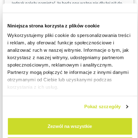
Jednak należy pamiętać, że będą one ważne nie dłużej niż do
dnia wydania nowego orzeczenia o niepełnosprawności lub jej
stopniu.
Niniejsza strona korzysta z plików cookie
Co więcej, świadczenia z pomocy społecznej oraz inne będą
Wykorzystujemy pliki cookie do spersonalizowania treści
przyznawane do czasu, którego została ustalona ważność
i reklam, aby oferować funkcje społecznościowe i
orzeczenia. Dotyczy to również uwzględniania stopnia
analizować ruch w naszej witrynie. Informacje o tym, jak
niepełnosprawności pracownika do składania deklaracji do
korzystasz z naszej witryny, udostępniamy partnerom
systemu e-PFRON2 przez pracodawcę
. Pracodawca
społecznościowym, reklamowym i analitycznym.
zatrudniający powyżej 25 etatów jest zobowiązany do złożenia
Partnerzy mogą połączyć te informacje z innymi danymi
deklaracji miesięcznych i może skorzystać z obniżenia kwoty do
otrzymanymi od Ciebie lub uzyskanymi podczas
zapłaty na Państwowy Fundusz Rehabilitacji Osób
korzystania z ich usług.
Niepełnosprawnych, jeśli zatrudnia osobę niepełnosprawną
posiadającą ważne orzeczenie o niepełnosprawności lub jej
Pokaż szczegóły
stopniu.
Zezwól na wszystkie
W ramach cyklu
#PayrollNaPiątek
przypominamy, że wnioski o
wydanie nowego orzeczenia o niepełnosprawności lub jej