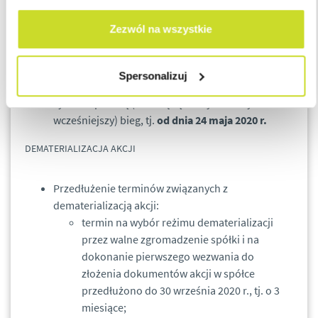
Uchylone zostały dotychczasowe przepisy
Zezwól na wszystkie
„epidemiczne” zawieszające bieg terminów prawa
materialnego (art. 15zzr ustawy COVID-19 – Tarcza
1.0), terminów sądowych i procesowych (art. 15zzs
Spersonalizuj
Tarczy 1.0), które po upływie 7 dni od wejścia w
życie rozpoczną (albo będą kontynuowały
wcześniejszy) bieg, tj.
od dnia 24 maja 2020 r.
DEMATERIALIZACJA AKCJI
Przedłużenie terminów związanych z
dematerializacją akcji:
termin na wybór reżimu dematerializacji
przez walne zgromadzenie spółki i na
dokonanie pierwszego wezwania do
złożenia dokumentów akcji w spółce
przedłużono do 30 września 2020 r., tj. o 3
miesiące;