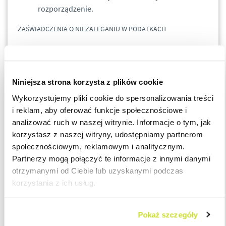
rozporządzenie.
ZAŚWIADCZENIA O NIEZALEGANIU W PODATKACH
Zmiana zakresu zaświadczenia o niezaleganiu w
podatkach - w przypadku, gdy wskazane
zaświadczenie wystawiane jest w okresie objętym
Niniejsza strona korzysta z plików cookie
zaniechaniem poboru odsetek za zwłokę od
Wykorzystujemy pliki cookie do spersonalizowania treści
zaległości podatkowych, nie uwzględnia się
i reklam, aby oferować funkcje społecznościowe i
zaległości podatkowych, których zapłata po
analizować ruch w naszej witrynie. Informacje o tym, jak
upływie terminu płatności jest objęta tym
korzystasz z naszej witryny, udostępniamy partnerom
zaniechaniem poboru odsetek.
społecznościowym, reklamowym i analitycznym.
Zmiana stosowana jest odpowiednio do ustalania
Partnerzy mogą połączyć te informacje z innymi danymi
spełnienia warunku braku istnienia zaległości
otrzymanymi od Ciebie lub uzyskanymi podczas
podatkowych w celu skorzystania ze wsparcia
korzystania z ich usług.
finansowego w ramach programów rządowych.
„ODWIESZENIE” BIEGU TERMINÓW
Pokaż szczegóły