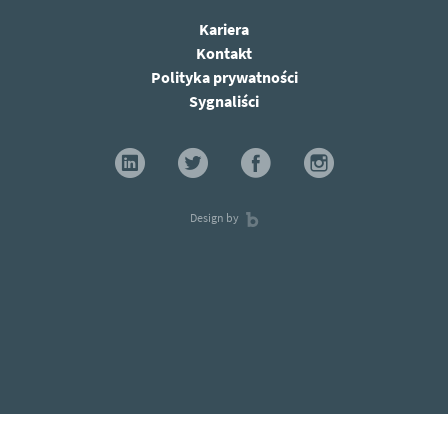
Kariera
Kontakt
Polityka prywatności
Sygnaliści
Design by
×
Zapisz się na newsletter i zdobądź dostęp do
najnowszych informacji od ASB Poland.
Zapisz się