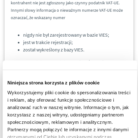
kontrahent nie jest zgłoszony jako czynny podatnik VAT-UE.
Innymi słowy informacja o nieważnym numerze VAT-UE może
oznaczać, że wskazany numer
nigdy nie był zarejestrowany w bazie VIES;
jest w trakcie rejestracji;
został wykreślony z bazy VIES.
System VIES nie jest w stanie jasno wskazać powodu
otrzymania negatywnego statusu, powyższe to założenia jakie
mogą być tego przyczyny. Dlatego w celu uzyskania
Niniejsza strona korzysta z plików cookie
dodatkowych informacji należy skontaktować się z właściwym
krajowym organem administracji lub wyjaśnić sprawę ze swoim
Wykorzystujemy pliki cookie do spersonalizowania treści
kontrahentem.
i reklam, aby oferować funkcje społecznościowe i
analizować ruch w naszej witrynie. Informacje o tym, jak
korzystasz z naszej witryny, udostępniamy partnerom
Dlaczego warto weryfikować swoich kontrahentów w
społecznościowym, reklamowym i analitycznym.
systemie VIES?
Partnerzy mogą połączyć te informacje z innymi danymi
otrzymanymi od Ciebie lub uzyskanymi podczas