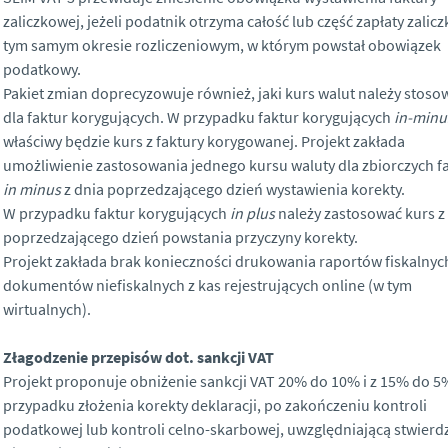
zaliczkowej, jeżeli podatnik otrzyma całość lub część zapłaty zalicz
tym samym okresie rozliczeniowym, w którym powstał obowiązek
podatkowy.
Pakiet zmian doprecyzowuje również, jaki kurs walut należy stoso
dla faktur korygujących. W przypadku faktur korygujących
in-minu
właściwy będzie kurs z faktury korygowanej. Projekt zakłada
umożliwienie zastosowania jednego kursu waluty dla zbiorczych f
in minus
z dnia poprzedzającego dzień wystawienia korekty.
W przypadku faktur korygujących
in plus
należy zastosować kurs z
poprzedzającego dzień powstania przyczyny korekty.
Projekt zakłada brak konieczności drukowania raportów fiskalnych
dokumentów niefiskalnych z kas rejestrujących online (w tym
wirtualnych).
Złagodzenie przepisów dot. sankcji VAT
Projekt proponuje obniżenie sankcji VAT 20% do 10% i z 15% do 5
przypadku złożenia korekty deklaracji, po zakończeniu kontroli
podatkowej lub kontroli celno-skarbowej, uwzględniającą stwier