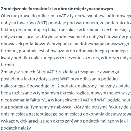
Zmniejszenie formalności w obrocie międzynarodowym
Obecnie prawo do odliczenia VAT z tytułu wewnątrzwspólnotoweg
nabycia towarów (WNT) powstaje pod warunkiem, że podatnik ot
fakturę dokumentującą taką transakcję w terminie trzech miesięcy
upływu miesiąca, w którym w odniesieniu do nabytych towarów po
obowiązek podatkowy. W przypadku niedotrzymania powyższego
terminu, podatnik jest obowiązany do odpowiedniego pomniejsze
kwoty podatku naliczonego w rozliczeniu za okres, w którym upłyn
termin.
Zmiany w ramach SLIM VAT 3 zakładają rezygnację z wymogu
posiadania faktury dotyczącej WNT przy odliczaniu podatku
naliczonego. Spowoduje to, iż podatek naliczony i należny z tytuł
będą rozliczane w tym samym okresie rozliczeniowym (nawet w syt
nieotrzymania faktury), a w konsekwencji VAT od WNT będzie neut
dla podatnika. Tym samym nabywca, który nie otrzyma faktury do 
dnia miesiąca następującego po miesiącu dokonania dostawy tow
wykaże w deklaracji za ten okres zarówno podatek naliczony jak i
podatek należy.