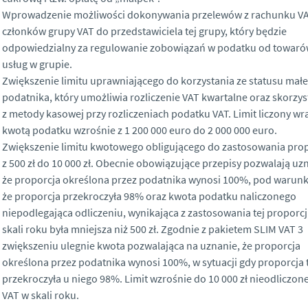
Wprowadzenie możliwości dokonywania przelewów z rachunku V
członków grupy VAT do przedstawiciela tej grupy, który będzie
odpowiedzialny za regulowanie zobowiązań w podatku od towaró
usług w grupie.
Zwiększenie limitu uprawniającego do korzystania ze statusu mał
podatnika, który umożliwia rozliczenie VAT kwartalne oraz skorzys
z metody kasowej przy rozliczeniach podatku VAT. Limit liczony wra
kwotą podatku wzrośnie z 1 200 000 euro do 2 000 000 euro.
Zwiększenie limitu kwotowego obligującego do zastosowania prop
z 500 zł do 10 000 zł. Obecnie obowiązujące przepisy pozwalają uz
że proporcja określona przez podatnika wynosi 100%, pod warun
że proporcja przekroczyła 98% oraz kwota podatku naliczonego
niepodlegająca odliczeniu, wynikająca z zastosowania tej proporcj
skali roku była mniejsza niż 500 zł. Zgodnie z pakietem SLIM VAT 3
zwiększeniu ulegnie kwota pozwalająca na uznanie, że proporcja
określona przez podatnika wynosi 100%, w sytuacji gdy proporcja 
przekroczyła u niego 98%. Limit wzrośnie do 10 000 zł nieodliczon
VAT w skali roku.