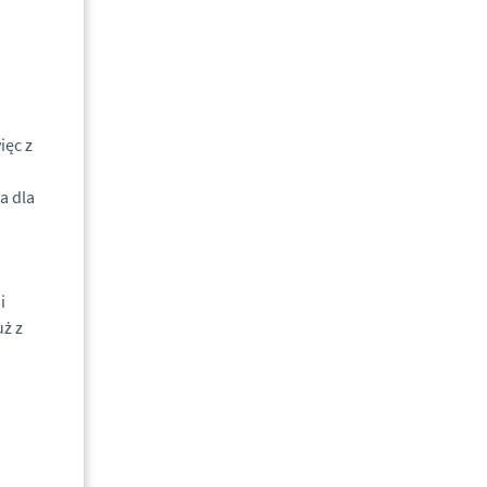
ięc z
a dla
i
uż z