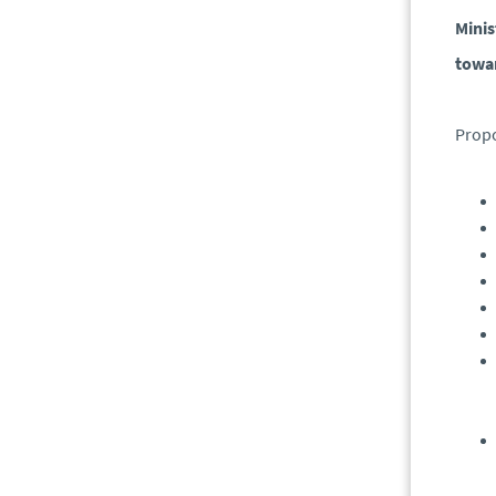
Minis
towar
Prop