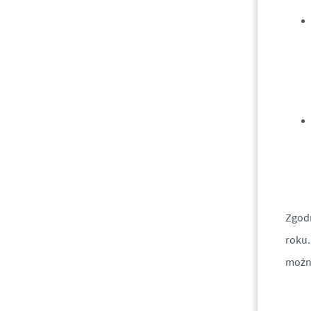
Zgodn
roku.
można