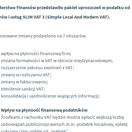
terstwo Finansów przedstawiło pakiet uproszczeń w podatku od
ów i usług SLIM VAT 3 (Simple Local And Modern VAT).
onowane zmiany podzielono na 7 obszarów:
wpływ na płynności finansową firm;
zmiana formalności w VAT w obrocie międzynarodowym;
rozszerzenie zakresu zwolnień z VAT;
zmiany w rozliczaniu VAT;
zmiany w fakturowaniu;
obniżenie sankcji VAT;
konsolidacja i ujednolicenie wiążących informacji;
Wpływ na płynność finansową podatników
Środkami z rachunku VAT będzie można opłacić większą liczbę
zobowiązań publicznoprawnych m.in. podatek tonażowy, opłatę
cukrową i tzw. opłatę od „małpek”.