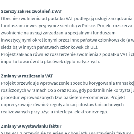
Szerszy zakres zwolnień z VAT
Obecnie zwolnieniu od podatku VAT podlegają usługi zarządzania
funduszami inwestycyjnymi z siedzibą w Polsce. Projekt rozszerza
zwolnienie na usługi zarządzania specjalnymi funduszami
inwestycyjnymi określonymi przez inne państwa członkowskie (a w
siedzibą w innych państwach członkowskich UE).
Projekt zakłada również rozszerzenie zwolnienia z podatku VAT i cł
importu towarów dla placówek dyplomatycznych.
Zmiany w rozliczaniu VAT
Projekt przewiduje wprowadzenie sposobu korygowania transakcj
rozliczonych w ramach OSS oraz IOSS, gdy podatnik nie korzysta j
procedur wprowadzonych tzw. pakietem e-commerce. Projekt
doprecyzowuje również reguły alokacji dostaw łańcuchowych
realizowanych przy użyciu interfejsu elektronicznego.
Zmiany w wystawianiu faktur
SLIM VAT 3 przewiduje zniesienie obowiązku wystawienia faktury