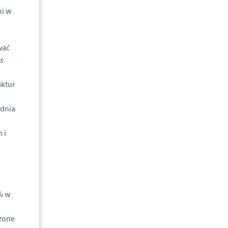
ki w
wać
s
aktur
 dnia
 i
% w
dzone