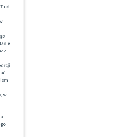
AT od
w i
ego
tanie
z z
orcji
nać,
kiem
i, w
ta
ego