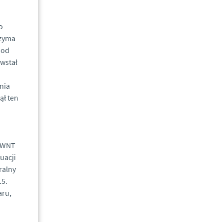
o
rzyma
 od
wstał
nia
ął ten
u WNT
uacji
ralny
15.
aru,