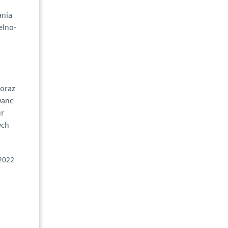
ania
elno-
 oraz
wane
ur
ych
 2022