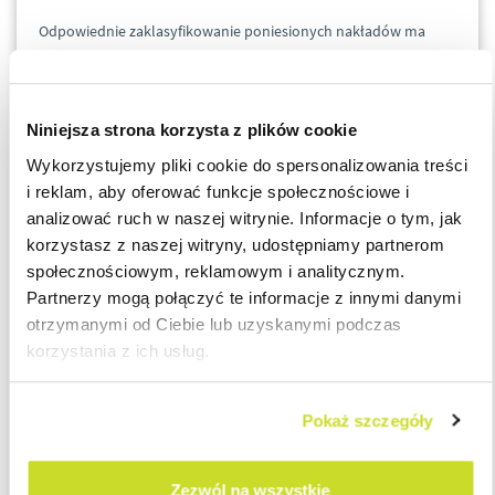
Odpowiednie zaklasyfikowanie poniesionych nakładów ma
ogromne znaczenie na gruncie podatkowym.
Wydatki poniesione na remont środków trwałych co do zasady
Niniejsza strona korzysta z plików cookie
powinny być zaliczane do kosztów uzyskania przychodów w
Wykorzystujemy pliki cookie do spersonalizowania treści
dacie ich poniesienia na podstawie art. 15 ust. 4d ustawy o CIT.
i reklam, aby oferować funkcje społecznościowe i
analizować ruch w naszej witrynie. Informacje o tym, jak
Natomiast nakłady związane z ulepszeniem środków trwałych,
korzystasz z naszej witryny, udostępniamy partnerom
powinny podwyższać ich wartość początkową stanowiącą
społecznościowym, reklamowym i analitycznym.
podstawę dokonywania odpisów amortyzacyjnych.
Partnerzy mogą połączyć te informacje z innymi danymi
otrzymanymi od Ciebie lub uzyskanymi podczas
Nieprawidłowe uznanie wydatków poniesionych na remont za
korzystania z ich usług.
wydatki poniesione na ulepszenie, może skutkować
zawyżeniem podstawy opodatkowania (zaniżeniem straty) w
Pokaż szczegóły
danym roku podatkowym, oraz wpłynąć na zaniżenie
podstawy opodatkowania w następnych latach.
Zezwól na wszystkie