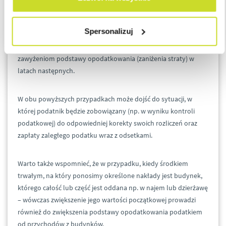
Z drugiej strony, gdy wydatki poniesione na ulepszenie środka
trwałego podatnik niesłusznie uzna za nakłady na remont –
Spersonalizuj
prowadzi to do zaniżenia podstawy opodatkowania (zawyżenia
straty) w bieżącym roku podatkowym, oraz potencjalnym
zawyżeniom podstawy opodatkowania (zaniżenia straty) w
latach następnych.
W obu powyższych przypadkach może dojść do sytuacji, w
której podatnik będzie zobowiązany (np. w wyniku kontroli
podatkowej) do odpowiedniej korekty swoich rozliczeń oraz
zapłaty zaległego podatku wraz z odsetkami.
Warto także wspomnieć, że w przypadku, kiedy środkiem
trwałym, na który ponosimy określone nakłady jest budynek,
którego całość lub część jest oddana np. w najem lub dzierżawę
– wówczas zwiększenie jego wartości początkowej prowadzi
również do zwiększenia podstawy opodatkowania podatkiem
od przychodów z budynków.