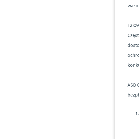
ważni
Także
Częst
dosto
ochro
konku
ASB G
bezpł