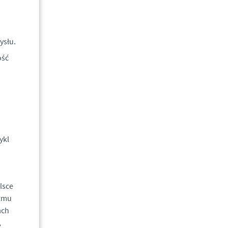
ysłu.
ość
ykl
lsce
izmu
ach
,