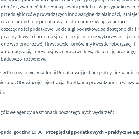
obniżek, zwolnień lub redukcji kwoty podatku. W przypadku wspie
przedsiębiorców prowadzących innowacyjne działalności, istnieje 
różnorodnych ulg podatkowych, które umożliwiają znaczące
oszczędności podatkowe. Jakie ulgi podatkowe są dostępne dla fi
przemysłowych i produkcyjnych, jak je mądrze wykorzystać i jak 
one wspierać rozwój i inwestycje. Omówimy kwestie robotyzacji i
automatyzacji, innowacyjnych pracowników, ekspansję oraz ulgę
badawczo-rozwojową.
ł w Przemysłowej Akademii Podatkowej jest bezpłatny, liczba miejs
iczona. Obowiązuje rejestracja. Spotkania prowadzone są w język
im.
gółowe agendy na stronach poszczególnych wydarzeń:
topada, godzina 10:00 -
Przegląd ulg podatkowych – praktyczne as