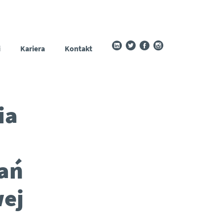
i
Kariera
Kontakt
ia
ań
wej