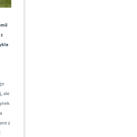
emii
 z
ykle
go
, ale
rynek
a
ane z
z