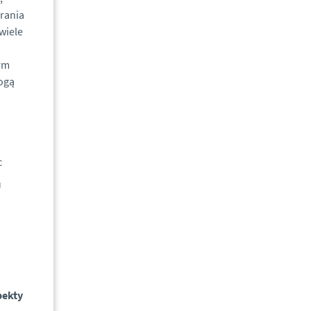
rania
wiele
rm
mogą
c
u
pekty