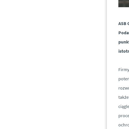
ASB G
Podat
punkt
istot
Firmy
poten
rozwó
także
ciągl
proce
ochro