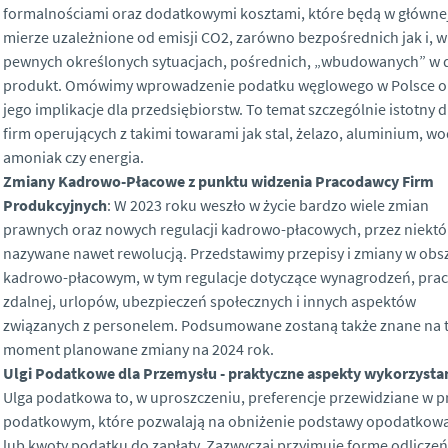
formalnościami oraz dodatkowymi kosztami, które będą w główne
mierze uzależnione od emisji CO2, zarówno bezpośrednich jak i, w
pewnych określonych sytuacjach, pośrednich, „wbudowanych” w 
produkt. Omówimy wprowadzenie podatku węglowego w Polsce o
jego implikacje dla przedsiębiorstw. To temat szczególnie istotny d
firm operujących z takimi towarami jak stal, żelazo, aluminium, wo
amoniak czy energia.
Zmiany Kadrowo-Płacowe z punktu widzenia Pracodawcy Firm
Produkcyjnych
: W 2023 roku weszło w życie bardzo wiele zmian
prawnych oraz nowych regulacji kadrowo-płacowych, przez niektó
nazywane nawet rewolucją. Przedstawimy przepisy i zmiany w obs
kadrowo-płacowym, w tym regulacje dotyczące wynagrodzeń, prac
zdalnej, urlopów, ubezpieczeń społecznych i innych aspektów
związanych z personelem. Podsumowane zostaną także znane na 
moment planowane zmiany na 2024 rok.
Ulgi Podatkowe dla Przemysłu - praktyczne aspekty wykorzysta
Ulga podatkowa to, w uproszczeniu, preferencje przewidziane w p
podatkowym, które pozwalają na obniżenie podstawy opodatkow
lub kwoty podatku do zapłaty. Zazwyczaj przyjmuje formę odliczeń