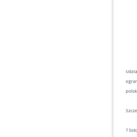
Udzia
ogran
polsk
Szcze
7 lis