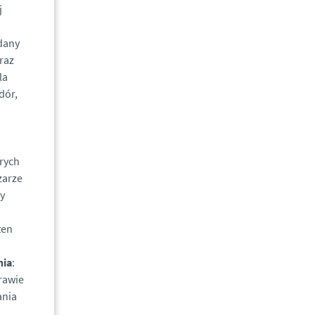
j
dany
raz
la
dór,
rych
zarze
y
ten
nia
:
rawie
ania
,