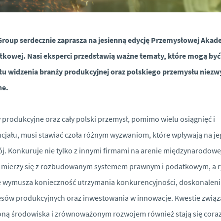
roup serdecznie zaprasza na jesienną edycję Przemysłowej Akad
kowej. Nasi eksperci przedstawią ważne tematy, które mogą być
u widzenia branży produkcyjnej oraz polskiego przemysłu niezw
ne.
 produkcyjne oraz cały polski przemysł, pomimo wielu osiągnięć i
cjału, musi stawiać czoła różnym wyzwaniom, które wpływają na je
j. Konkuruje nie tylko z innymi firmami na arenie międzynarodowej
 mierzy się z rozbudowanym systemem prawnym i podatkowym, a 
e wymusza konieczność utrzymania konkurencyjności, doskonaleni
sów produkcyjnych oraz inwestowania w innowacje. Kwestie związ
ną środowiska i zrównoważonym rozwojem również stają się cora