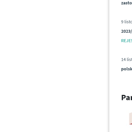
zast
9 lis
2023
REJE
14 li
polsk
Pa