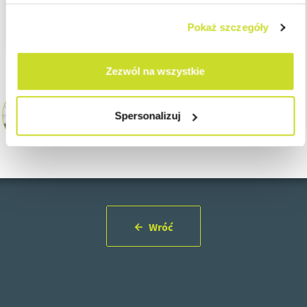
Autor tekstu:
Milena Sitkiewicz
Accountant
Pokaż szczegóły
Zezwól na wszystkie
Agnieszka Strzyga
Spersonalizuj
Accounting Team Manager
astrzyga@asbgroup.eu
Wróć