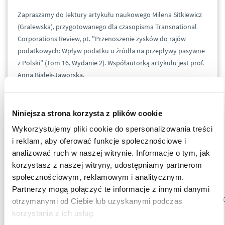
Zapraszamy do lektury artykułu naukowego Milena Sitkiewicz
(Gralewska), przygotowanego dla czasopisma Transnational
Corporations Review, pt. "Przenoszenie zysków do rajów
podatkowych: Wpływ podatku u źródła na przepływy pasywne
z Polski" (Tom 16, Wydanie 2). Współautorką artykułu jest prof.
Anna Białek-Jaworska.
Jakie są determinanty i kanały unikania opodatkowania
poprzez przepływy pasywne do rajów podatkowych, z
Niniejsza strona korzysta z plików cookie
wykorzystaniem szkodliwej konkurencji podatkowej? Czy
Wykorzystujemy pliki cookie do spersonalizowania treści
zmiana przepisów dotyczących podatku u źródła, poprzedzona
i reklam, aby oferować funkcje społecznościowe i
klauzulą o zakazie unikania opodatkowania, zmniejszyła
analizować ruch w naszej witrynie. Informacje o tym, jak
pasywne przepływy?
korzystasz z naszej witryny, udostępniamy partnerom
społecznościowym, reklamowym i analitycznym.
Zapraszamy do lektury:
Partnerzy mogą połączyć te informacje z innymi danymi
https://www.sciencedirect.com/science/article/pii/S192520992400585
otrzymanymi od Ciebie lub uzyskanymi podczas
korzystania z ich usług.