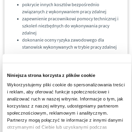
pokrycie innych kosztów bezpośrednio
związanych z wykonywaniem pracy zdalnej
zapewnienie pracownikowi pomocy technicznej i
szkoleń niezbędnych do wykonywania pracy
zdalnej
dokonanie oceny ryzyka zawodowego dla
stanowisk wykonywanych w trybie pracy zdalnej
Znowelizowane przepisy wprowadzają również pojęcie praca
zdalnej wykonywanej okazjonalnie, na wniosek pracownika,
Niniejsza strona korzysta z plików cookie
który może być złożony w postaci papierowej lub
elektronicznej. Wymiar okazjonalnej pracy zdalnej będzie
Wykorzystujemy pliki cookie do spersonalizowania treści
wynosił 24 dni w roku kalendarzowym i nie będą do niej
i reklam, aby oferować funkcje społecznościowe i
stosowane zastosowania wszystkie regulacje, np. pracodawca
analizować ruch w naszej witrynie. Informacje o tym, jak
nie będzie musiał zapewniać do niej materiałów i narzędzi.
korzystasz z naszej witryny, udostępniamy partnerom
społecznościowym, reklamowym i analitycznym.
Partnerzy mogą połączyć te informacje z innymi danymi
W przypadku, gdy pracodawca nie zdecyduje się na
otrzymanymi od Ciebie lub uzyskanymi podczas
wprowadzanie w zakładzie pracy zdalnej nadal będzie ona