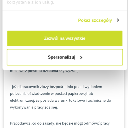
korzystania z ich usług.
mogła być wykonywana na polecenie pracodawcy, ale tylko:
Pokaż szczegóły
1) w okresie obowiązywania stanu nadzwyczajnego, stanu
zagrożenia epidemicznego albo stanu epidemii oraz w okresie 3
miesięcy po ich odwołaniu lub
Zezwól na wszystkie
2) w okresie, w którym zapewnienie przez pracodawcę
bezpiecznych i higienicznych warunków pracy w
Spersonalizuj
dotychczasowym miejscu pracy pracownika nie jest czasowo
możliwe z powodu działania siły wyższej
–jeżeli pracownik złoży bezpośrednio przed wydaniem
polecenia oświadczenie w postaci papierowej lub
elektronicznej, że posiada warunki lokalowe i techniczne do
wykonywania pracy zdalnej.
Pracodawca, co do zasady, nie będzie mógł odmówić pracy