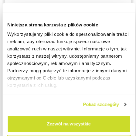
Nowe przepisy doprecyzowują zasady dotyczące stosowania
środków bezpieczeństwa finansowego, a także działań
podejmowanych przez te instytucje w zakresie relacji
Niniejsza strona korzysta z plików cookie
związanych z państwami trzecimi wysokiego ryzyka, w tym
m.in. poprzez wprowadzenie obowiązku uzyskania
Wykorzystujemy pliki cookie do spersonalizowania treści
dodatkowych informacji o kliencie, jego beneficjencie
i reklam, aby oferować funkcje społecznościowe i
rzeczywistym, czy o przyczynach i okolicznościach
analizować ruch w naszej witrynie. Informacje o tym, jak
zamierzonych lub przeprowadzonych transakcji.
korzystasz z naszej witryny, udostępniamy partnerom
społecznościowym, reklamowym i analitycznym.
Partnerzy mogą połączyć te informacje z innymi danymi
W celu egzekwowania nowych obowiązków projektodawca
otrzymanymi od Ciebie lub uzyskanymi podczas
rozszerzył katalog sankcji administracyjnych z tytułu
korzystania z ich usług.
niedopełnienia określonych obowiązków przez instytucje
obowiązane, w tym m.in. w zakresie nawiązywania stosunków
gospodarczych lub prowadzenia działalności związanej z
Pokaż szczegóły
państwem trzecim wysokiego ryzyka.
Zezwól na wszystkie
Obowiązek rejestracji działalności
w zakresie walut wirtualnych