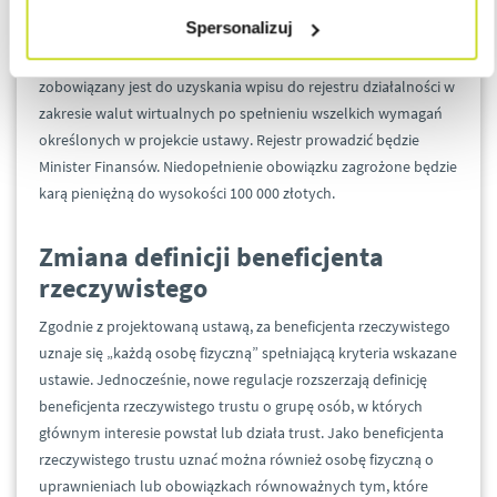
Spersonalizuj
Każdy podmiot zainteresowany świadczeniem usług w zakresie
wymiany walut pomiędzy walutami wirtualnymi a fiducjarnymi
zobowiązany jest do uzyskania wpisu do rejestru działalności w
zakresie walut wirtualnych po spełnieniu wszelkich wymagań
określonych w projekcie ustawy. Rejestr prowadzić będzie
Minister Finansów. Niedopełnienie obowiązku zagrożone będzie
karą pieniężną do wysokości 100 000 złotych.
Zmiana definicji beneficjenta
rzeczywistego
Zgodnie z projektowaną ustawą, za beneficjenta rzeczywistego
uznaje się „każdą osobę fizyczną” spełniającą kryteria wskazane
ustawie. Jednocześnie, nowe regulacje rozszerzają definicję
beneficjenta rzeczywistego trustu o grupę osób, w których
głównym interesie powstał lub działa trust. Jako beneficjenta
rzeczywistego trustu uznać można również osobę fizyczną o
uprawnieniach lub obowiązkach równoważnych tym, które