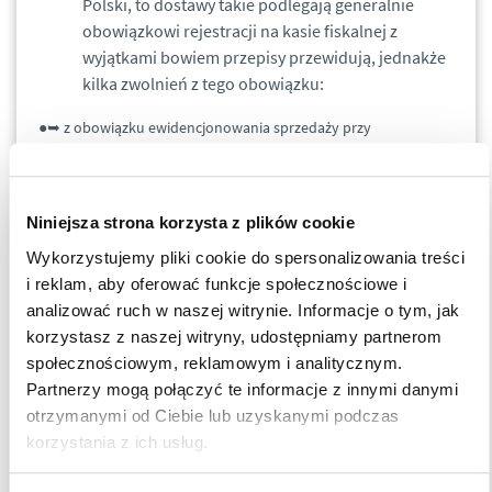
Polski, to dostawy takie podlegają generalnie
obowiązkowi rejestracji na kasie fiskalnej z
wyjątkami bowiem przepisy przewidują, jednakże
kilka zwolnień z tego obowiązku:
●➥ z obowiązku ewidencjonowania sprzedaży przy
zastosowaniu kas rejestrujących zwolnione zostały transakcje
rozliczane poprzez OSS, których miejscem opodatkowania jest
terytorium Polski (np. WSTO z Niemiec do Polski);
Niniejsza strona korzysta z plików cookie
Wykorzystujemy pliki cookie do spersonalizowania treści
Ważne!
i reklam, aby oferować funkcje społecznościowe i
Zwolnienie z obowiązku ewidencjonowania sprzedaży przy
analizować ruch w naszej witrynie. Informacje o tym, jak
zastosowaniu kas rejestrujących stosuje się do całej dostawy
korzystasz z naszej witryny, udostępniamy partnerom
towarów lub świadczenia usług będących przedmiotem
społecznościowym, reklamowym i analitycznym.
sprzedaży rozliczanej w procedurze OSS
Partnerzy mogą połączyć te informacje z innymi danymi
otrzymanymi od Ciebie lub uzyskanymi podczas
●➥ z obowiązku ewidencjonowania przy zastosowaniu kas
korzystania z ich usług.
rejestrujących zwolnione zostały dostawy towarów w systemie
wysyłkowym (pocztą lub przesyłkami kurierskimi), jeżeli