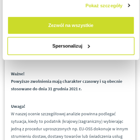
dostawca towarów otrzyma w całości zapłatę za wykonaną
Pokaż szczegóły
czynność za pośrednictwem poczty, banku lub spółdzielczej
kasy oszczędnościowo-kredytowej (odpowiednio na rachunek
Zezwól na wszystkie
bankowy podatnika lub na rachunek podatnika w spółdzielczej
kasie oszczędnościowo-kredytowej, której jest członkiem), a z
ewidencji i dowodów dokumentujących zapłatę jednoznacznie
Spersonalizuj
wynika, jakiej konkretnie czynności dotyczyła i na czyją rzecz
została dokonana (dane nabywcy, w tym jego adres).
Ważne!
Powyższe zwolnienia mają charakter czasowy i są obecnie
stosowane do dnia 31 grudnia 2021 r.
Uwaga!
W naszej ocenie szczegółowej analizie powinna podlegać
sytuacja, kiedy to podatnik (krajowy/zagraniczny) wybierając
jedną z procedur uproszczonych np. EU-OSS dokonuje w innym
strumieniu dostaw, dostawy towarów lub świadczenia usług