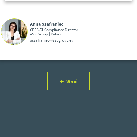
Anna Szafraniec
CEE VAT Compliance Director
ASB Group | Poland
aszafraniec@asbgroup.eu
Wróć