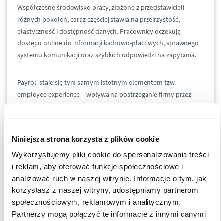
Współczesne środowisko pracy, złożone z przedstawicieli
różnych pokoleń, coraz częściej stawia na przejrzystość,
elastyczność i dostępność danych. Pracownicy oczekują
dostępu online do informacji kadrowo-płacowych, sprawnego
systemu komunikacji oraz szybkich odpowiedzi na zapytania.
Payroll staje się tym samym istotnym elementem tzw.
employee experience – wpływa na postrzeganie firmy przez
pracownika i może być wykorzystywany w działaniach
employer brandingowych. W wielu przypadkach to działy
odpowiedzialne za budowanie marki pracodawcy inicjują
Niniejsza strona korzysta z plików cookie
wdrażanie nowoczesnych platform samoobsługowych, które
zapewniają dostęp do danych o wynagrodzeniu, urlopach czy
Wykorzystujemy pliki cookie do spersonalizowania treści
dokumentach.
i reklam, aby oferować funkcje społecznościowe i
analizować ruch w naszej witrynie. Informacje o tym, jak
korzystasz z naszej witryny, udostępniamy partnerom
Wyzwania legislacyjne i otoczenie
społecznościowym, reklamowym i analitycznym.
regulacyjne
Partnerzy mogą połączyć te informacje z innymi danymi