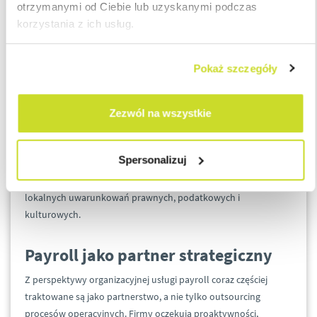
Zmiany w prawie pracy oraz nowe regulacje – w tym
otrzymanymi od Ciebie lub uzyskanymi podczas
europejskie dyrektywy dotyczące przejrzystości wynagrodzeń,
korzystania z ich usług.
ESG czy ochrony danych wymuszają ciągłe dostosowywanie
procesów payroll. Dla wielu firm, szczególnie tych działających
Pokaż szczegóły
międzynarodowo, outsourcing usług płacowych staje się nie
tylko sposobem na optymalizację, ale też inwestycją w
bezpieczeństwo i zgodność z przepisami.
Zezwól na wszystkie
W dobie globalizacji coraz więcej przedsiębiorstw funkcjonuje w
Spersonalizuj
wielu krajach jednocześnie. Oznacza to konieczność połączenia
skalowalności globalnych rozwiązań z dogłębną znajomością
lokalnych uwarunkowań prawnych, podatkowych i
kulturowych.
Payroll jako partner strategiczny
Z perspektywy organizacyjnej usługi payroll coraz częściej
traktowane są jako partnerstwo, a nie tylko outsourcing
procesów operacyjnych. Firmy oczekują proaktywności,