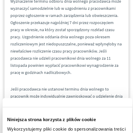
Wyznaczenie terminu odbioru dnia wolnego pracodawca może
wyznaczyć samodzielnie lub w uzgodnieniu z pracownikami
poprzez ogłoszenie w ramach zarządzenia lub obwieszczenia.
Ogłoszenie przekazuje najpóźniej 7 dni przez rozpoczęciem
pracy w okresie, na który został sporządzony rozkład czasu
pracy. Uzgodnienie oddania dnia wolnego poza okresem
rozliczeniowym jest niedopuszczalne, ponieważ wpłynęłoby na
niewłaściwe rozliczenie czasu pracy pracowników. Jeśli
pracodawca nie udzieli pracownikowi dnia wolnego za 11
listopada powinien wypłacić pracownikowi wynagrodzenie za
pracę w godzinach nadliczbowych.
Jeśli pracodawca nie ustanowi terminu dnia wolnego to
pracownik może indywidualnie zawnioskować o udzielenie dnia
wolnego.
Niniejsza strona korzysta z plików cookie
W sytuacji przebywania pracownika na zwolnieniu lekarskim w
dniu odbioru nie przysługuje mu inny termin dnia wolnego.
Wykorzystujemy pliki cookie do spersonalizowania treści