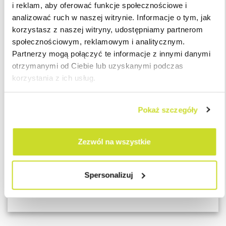
i reklam, aby oferować funkcje społecznościowe i
analizować ruch w naszej witrynie. Informacje o tym, jak
Jeśli święto przypada w dniu, który dla pracownika z
korzystasz z naszej witryny, udostępniamy partnerom
niepełnym wymiarem czasu pracy jest dniem wolnym,
społecznościowym, reklamowym i analitycznym.
pracodawca nie ma obowiązku wyznaczenia dodatkowego dnia
Partnerzy mogą połączyć te informacje z innymi danymi
wolnego, w przypadku, gdy pracownik nie świadczy pracy przez
otrzymanymi od Ciebie lub uzyskanymi podczas
przeciętnie 5 dni w tygodniu, a tylko w niektóre dni tygodnia.
korzystania z ich usług.
Dodatkowe pytania? Zapraszamy do kontaktu.
Pokaż szczegóły
Autor tekstu:
Zezwól na wszystkie
Martyna Tymińska
Spersonalizuj
Junior Payroll Specialist