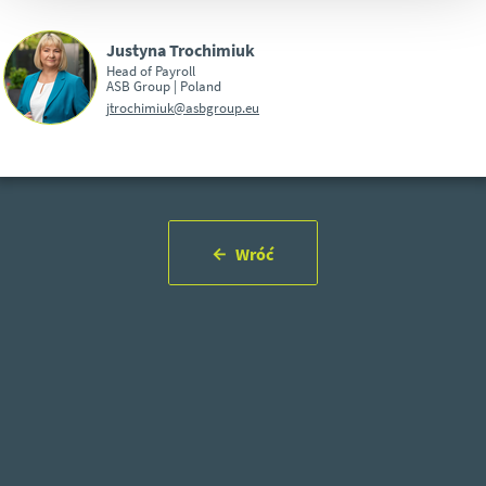
Justyna Trochimiuk
Head of Payroll
ASB Group | Poland
jtrochimiuk@asbgroup.eu
Wróć