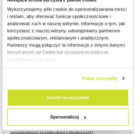
Pracodawca jest zobligowany przepisami do terminowej
Wykorzystujemy pliki cookie do spersonalizowania treści
wypłaty wynagrodzenia pracownikom, zgodnie z ustalonymi w
i reklam, aby oferować funkcje społecznościowe i
twojej firmie okresami jej przekazania do dyspozycji
analizować ruch w naszej witrynie. Informacje o tym, jak
pracowników;
korzystasz z naszej witryny, udostępniamy partnerom
społecznościowym, reklamowym i analitycznym.
Partnerzy mogą połączyć te informacje z innymi danymi
Obowiązek należytej organizacji czasu pracy oraz
otrzymanymi od Ciebie lub uzyskanymi podczas
jego rozliczania;
korzystania z ich usług.
Pracodawca powinien zapewnić odpowiednie warunki pracy
pracownikom, począwszy od wyposażenia stanowiska pracy po
Pokaż szczegóły
materiały potrzebne do wykonania obowiązków
pracowniczych, a także efektywnej organizacji czasu pracy, aby
w jak najlepszy sposób wykorzystać kwalifikacje pracownika
Zezwól na wszystkie
oraz jego kompetencje.
Spersonalizuj
Przypominamy również o prawidłowym rozliczeniu
przepracowanych godzin pracy i prawidłowej wypłacie
wynagrodzenia za nadgodziny i nieobecności.