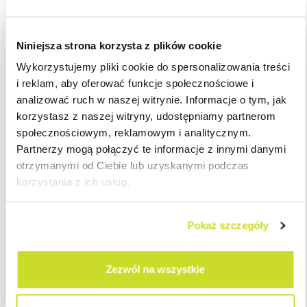
Finansów opublikowane zostały formularze, za pomocą
których informacje powinny być udostępnione. Są to
formularze:
Niniejsza strona korzysta z plików cookie
Wykorzystujemy pliki cookie do spersonalizowania treści
CIT-N1 Informacja o podmiotach posiadających
i reklam, aby oferować funkcje społecznościowe i
prawa do spółki nieruchomościowej
analizować ruch w naszej witrynie. Informacje o tym, jak
CIT-N2 Informacja o prawach do spółki
korzystasz z naszej witryny, udostępniamy partnerom
nieruchomościowej oraz o podmiotach
społecznościowym, reklamowym i analitycznym.
pośredniczących
Partnerzy mogą połączyć te informacje z innymi danymi
otrzymanymi od Ciebie lub uzyskanymi podczas
Formularze powinny być uzupełnione i złożone w postaci
korzystania z ich usług.
elektronicznej przy użyciu kwalifikowanego podpisu
elektronicznego poprzez system e-Deklaracje.
Pokaż szczegóły
W przypadku jakichkolwiek pytań zapraszamy do kontaktu z
naszymi ekspertami:
Zezwól na wszystkie