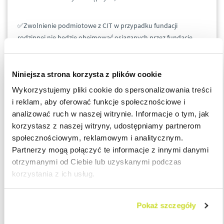
✅Zwolnienie podmiotowe z CIT w przypadku fundacji
rodzinnej nie będzie obejmować osiąganych przez fundację
przychodów z najmu, dzierżawy lub innej umowy o podobnym
charakterze, której przedmiotem jest przedsiębiorstwo, jego
zorganizowana część lub składniki majątku służące
Niniejsza strona korzysta z plików cookie
prowadzeniu działalności przez beneficjenta, fundatora lub
Wykorzystujemy pliki cookie do spersonalizowania treści
podmiot powiązany (minimum 5% udziałów w kapitale,
i reklam, aby oferować funkcje społecznościowe i
prawach głosu, zyskach lub ich ekspektatywy) z fundacją
analizować ruch w naszej witrynie. Informacje o tym, jak
rodzinną, beneficjentem lub fundatorem;
korzystasz z naszej witryny, udostępniamy partnerom
społecznościowym, reklamowym i analitycznym.
✅Wprowadzono utratę prawa do zwolnienia podmiotowego z
Partnerzy mogą połączyć te informacje z innymi danymi
CIT, w przypadku gdy fundacja nie została zgłoszona do
otrzymanymi od Ciebie lub uzyskanymi podczas
rejestru fundacji rodzinnych w terminie 6 miesięcy od
korzystania z ich usług.
powstania albo postanowienie sądu rejestrowego odmawiające
jej zarejestrowania stało się prawomocne;
Pokaż szczegóły