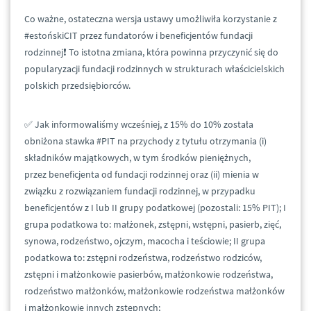
Co ważne, ostateczna wersja ustawy umożliwiła korzystanie z
#estońskiCIT przez fundatorów i beneficjentów fundacji
rodzinnej❗ To istotna zmiana, która powinna przyczynić się do
popularyzacji fundacji rodzinnych w strukturach właścicielskich
polskich przedsiębiorców.
✅ Jak informowaliśmy wcześniej, z 15% do 10% została
obniżona stawka #PIT na przychody z tytułu otrzymania (i)
składników majątkowych, w tym środków pieniężnych,
przez beneficjenta od fundacji rodzinnej oraz (ii) mienia w
związku z rozwiązaniem fundacji rodzinnej, w przypadku
beneficjentów z I lub II grupy podatkowej (pozostali: 15% PIT); I
grupa podatkowa to: małżonek, zstępni, wstępni, pasierb, zięć,
synowa, rodzeństwo, ojczym, macocha i teściowie; II grupa
podatkowa to: zstępni rodzeństwa, rodzeństwo rodziców,
zstępni i małżonkowie pasierbów, małżonkowie rodzeństwa,
rodzeństwo małżonków, małżonkowie rodzeństwa małżonków
i małżonkowie innych zstępnych;