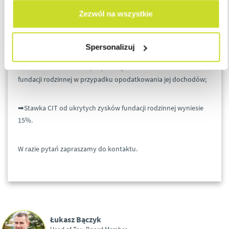
✅Kwota PLN 3M stanowiąca limit w regulacjach
Zezwól na wszystkie
o niedostatecznej kapitalizacji nie będzie obejmować kosztów
finansowania dłużnego związanych z uzyskaniem środków
finansowych od fundacji rodzinnej;
Spersonalizuj
✅Obniżona stawka CIT (9%) nie będzie miała zastosowania do
fundacji rodzinnej w przypadku opodatkowania jej dochodów;
➡Stawka CIT od ukrytych zysków fundacji rodzinnej wyniesie
15%.
W razie pytań zapraszamy do kontaktu.
Łukasz Bączyk
Head of Tax, Board Member