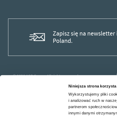
Zapisz się na newslette
Poland.
© 2026
ASB Group.
All rights reserved.
Niniejsza strona korzysta
Wykorzystujemy pliki cook
i analizować ruch w naszej
partnerom społecznościow
innymi danymi otrzymanymi
Zapisz się na newslette