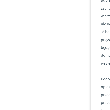
(lub 
zacho
w prz
nie b
✅ bez
przys
będąc
domow
wzgl
Podob
opiek
przec
praco