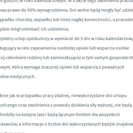
16 godzin) w roku kalendarzowym. W trakcie tego zwolnienia praco
wa prawo do 50% wynagrodzenia. Dni wolne będą mogły być udzi
ypadku choroby, wypadku lub innej nagłej konieczności, a pracod
ędzie mógł odmówić ich udzielenia.
płatny urlop opiekuńczy w wymiarze do 5 dni w roku kalendarzow
ługujący w celu zapewnienia osobistej opieki lub wsparcia osobie
ej członkiem rodziny lub zamieszkującej w tym samym gospodarst
ym, która wymaga znacznej opieki lub wsparcia z poważnych
ędów medycznych.
nie jak w przypadku pracy zdalnej, niewykorzystane dni urlopu
uńczego oraz zwolnienia z powodu działania siły wyższej, nie będą
hodziły na kolejne lata i będą łącznym limitem dla wszystkich
dawców, a informacje o liczbie dni wykorzystanych będzie znajdow