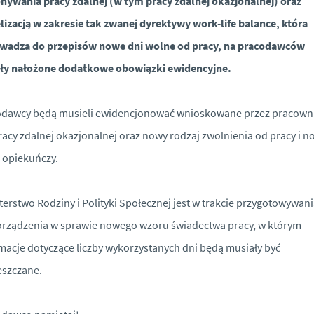
ywania pracy zdalnej (w tym pracy zdalnej okazjonalnej) oraz
izacją w zakresie tak zwanej dyrektywy work-life balance, która
wadza do przepisów nowe dni wolne od pracy, na pracodawców
ały nałożone dodatkowe obowiązki ewidencyjne.
odawcy będą musieli ewidencjonować wnioskowane przez pracown
racy zdalnej okazjonalnej oraz nowy rodzaj zwolnienia od pracy i n
 opiekuńczy.
terstwo Rodziny i Polityki Społecznej jest w trakcie przygotowywan
rządzenia w sprawie nowego wzoru świadectwa pracy, w którym
macje dotyczące liczby wykorzystanych dni będą musiały być
eszczane.