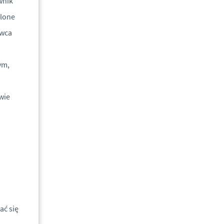
wnik
elone
awca
ym,
wie
ać się