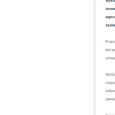
wykon
nowel
wpro
zost
Prac
dni p
urlop
Minis
rozpo
infor
zami