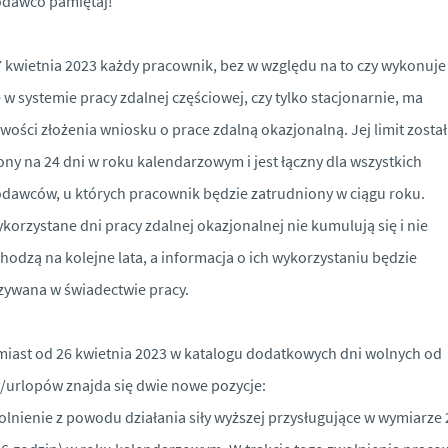
odawco pamiętaj!
 kwietnia 2023 każdy pracownik, bez w względu na to czy wykonuje
 w systemie pracy zdalnej częściowej, czy tylko stacjonarnie, ma
wości złożenia wniosku o prace zdalną okazjonalną. Jej limit został
ony na 24 dni w roku kalendarzowym i jest łączny dla wszystkich
dawców, u których pracownik będzie zatrudniony w ciągu roku.
korzystane dni pracy zdalnej okazjonalnej nie kumulują się i nie
hodzą na kolejne lata, a informacja o ich wykorzystaniu będzie
ywana w świadectwie pracy.
iast od 26 kwietnia 2023 w katalogu dodatkowych dni wolnych od
/urlopów znajda się dwie nowe pozycje:
lnienie z powodu działania siły wyższej przysługujące w wymiarze 