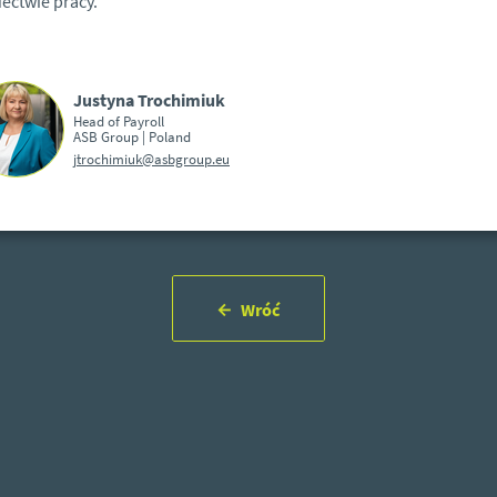
ectwie pracy.
Justyna Trochimiuk
Head of Payroll
ASB Group | Poland
jtrochimiuk@asbgroup.eu
Wróć