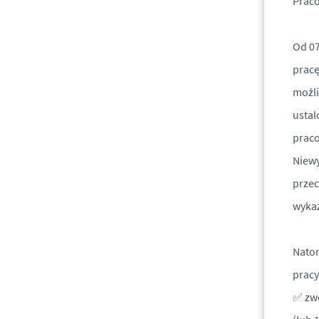
Prac
Od 07
pracę
możli
ustal
praco
Niewy
przec
wykaz
Natom
pracy
✅ zwo