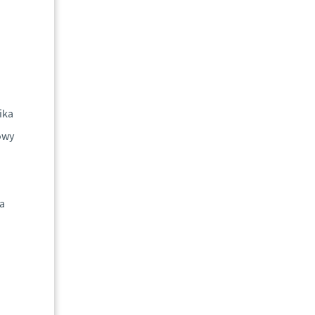
ika
owy
ia