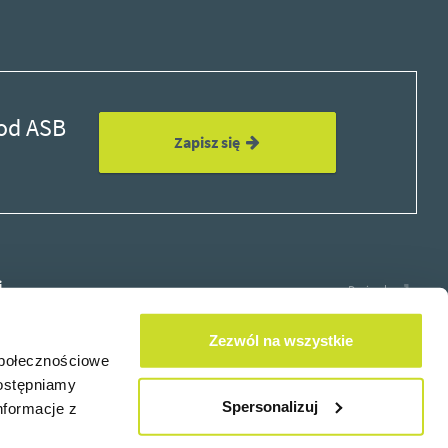
 od ASB
Zapisz się
i
Design by
Zezwól na wszystkie
społecznościowe
dostępniamy
×
Spersonalizuj
nformacje z
 od ASB