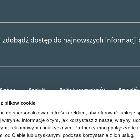
r i zdobądź dostęp do najnowszych informacji
Kariera
Kontakt
Polityka prywatności
Sygnaliśc
 z plików cookie
ie do spersonalizowania treści i reklam, aby oferować funkcje 
 witrynie. Informacje o tym, jak korzystasz z naszej witryny, u
ym, reklamowym i analitycznym. Partnerzy mogą połączyć te i
 od Ciebie lub uzyskanymi podczas korzystania z ich usług.
r i zdobądź dostęp do najnowszych informacji