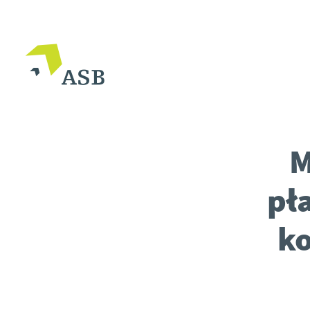
M
pł
ko