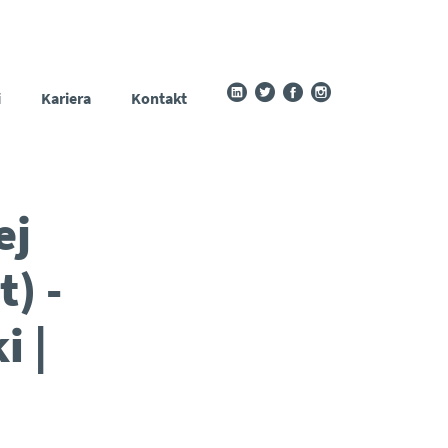
i
Kariera
Kontakt
ej
) -
i |