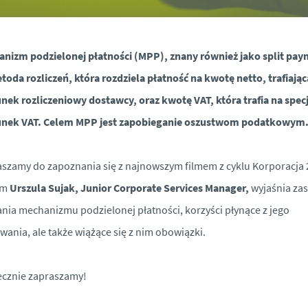
nizm podzielonej płatności (MPP), znany również jako split pay
toda rozliczeń, która rozdziela płatność na kwotę netto, trafiając
nek rozliczeniowy dostawcy, oraz kwotę VAT, która trafia na spec
unek VAT. Celem MPP jest zapobieganie oszustwom podatkowym
szamy do zapoznania się z najnowszym filmem z cyklu Korporacja 2
ym
Urszula Sujak, Junior Corporate Services Manager,
wyjaśnia za
ania mechanizmu podzielonej płatności, korzyści płynące z jego
wania, ale także wiążące się z nim obowiązki.
ecznie zapraszamy!