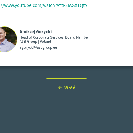
s://www.youtube.com/watch?v=tF8IwSXTQtA
Andrzej Gorycki
Head of Corporate Services, Board Member
ASB Group | Poland
agorycki@asbgroup.eu
Wróć