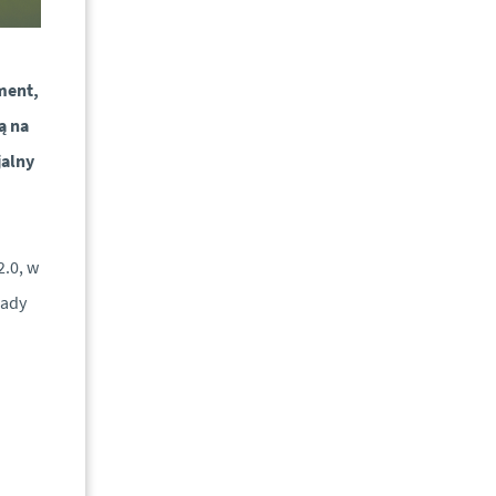
ment,
ą na
jalny
.
.0, w
sady