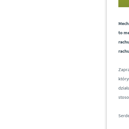
Mecha
to me
rachu
rach
Zapra
któr
dział
stoso
Serd