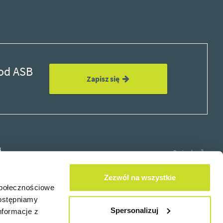
 od ASB
Zapisz się
i
Design by
Zezwól na wszystkie
społecznościowe
dostępniamy
×
Spersonalizuj
nformacje z