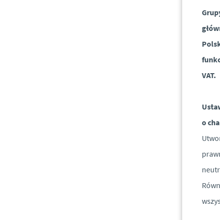
Grupy
główn
Polsk
funk
VAT.
Usta
o ch
Utwor
praw
neutr
Równi
wszys