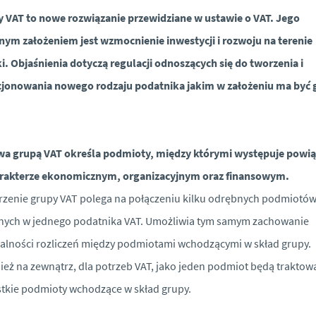
 VAT to nowe rozwiązanie przewidziane w ustawie o VAT. Jego
ym założeniem jest wzmocnienie inwestycji i rozwoju na terenie
i. Objaśnienia dotyczą regulacji odnoszących się do tworzenia i
cjonowania nowego rodzaju podatnika jakim w założeniu ma być 
wa grupą VAT określa podmioty, między którymi występuje powią
arakterze ekonomicznym, organizacyjnym oraz finansowym.
zenie grupy VAT polega na połączeniu kilku odrębnych podmiotó
nych w jednego podatnika VAT. Umożliwia tym samym zachowanie
alności rozliczeń między podmiotami wchodzącymi w skład grupy.
eż na zewnątrz, dla potrzeb VAT, jako jeden podmiot będą traktow
tkie podmioty wchodzące w skład grupy.