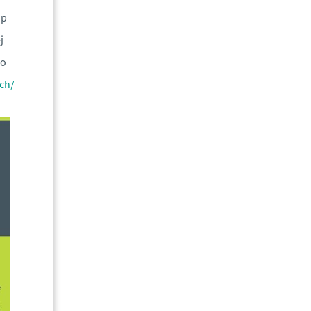
up
j
do
ch/