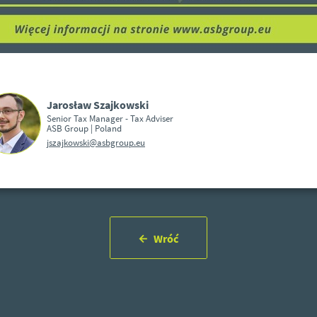
Jarosław Szajkowski
Senior Tax Manager - Tax Adviser
ASB Group | Poland
jszajkowski@asbgroup.eu
Wróć