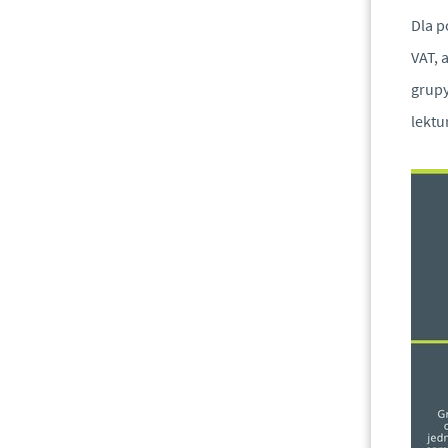
Dla p
VAT, 
grupy
lektu