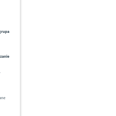
grupa
zanie
w
ane