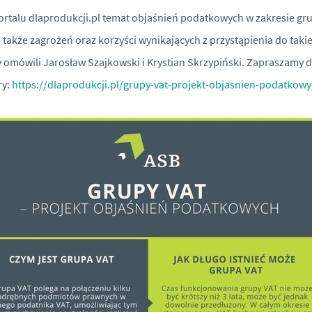
ortalu dlaprodukcji.pl temat objaśnień podatkowych w zakresie gr
a także zagrożeń oraz korzyści wynikających z przystąpienia do takie
 omówili Jarosław Szajkowski i Krystian Skrzypiński. Zapraszamy 
ry:
https://dlaprodukcji.pl/grupy-vat-projekt-objasnien-podatkowy