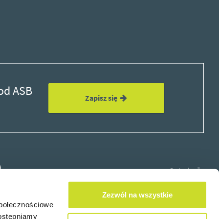
 od ASB
Zapisz się
i
Design by
Zezwól na wszystkie
społecznościowe
dostępniamy