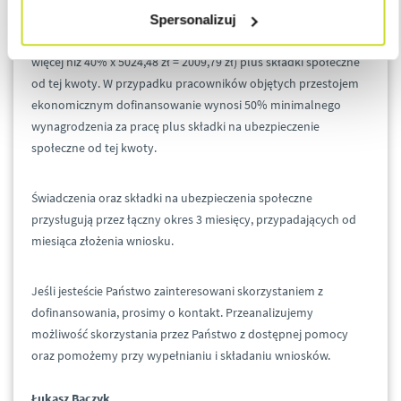
kwartału ogłaszanego przez Prezesa GUS, obowiązującego na
Spersonalizuj
dzień złożenia wniosku o dofinansowanie (czyli obecnie nie
więcej niż 40% x 5024,48 zł = 2009,79 zł) plus składki społeczne
od tej kwoty. W przypadku pracowników objętych przestojem
ekonomicznym dofinansowanie wynosi 50% minimalnego
wynagrodzenia za pracę plus składki na ubezpieczenie
społeczne od tej kwoty.
Świadczenia oraz składki na ubezpieczenia społeczne
przysługują przez łączny okres 3 miesięcy, przypadających od
miesiąca złożenia wniosku.
Jeśli jesteście Państwo zainteresowani skorzystaniem z
dofinansowania, prosimy o kontakt. Przeanalizujemy
możliwość skorzystania przez Państwo z dostępnej pomocy
oraz pomożemy przy wypełnianiu i składaniu wniosków.
Łukasz Bączyk