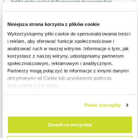
Spółka może uzyskać dofinansowanie do wynagrodzeń
pracowników, którzy zostali objęci obniżonym wymiarem czasu
pracy (max do 80%) oraz przestojem ekonomicznym.
Niniejsza strona korzysta z plików cookie
Ponadto, istnieje możliwość skorzystania z dofinansowania do
Wykorzystujemy pliki cookie do spersonalizowania treści
wynagrodzeń dla pracodawców, którzy nie zdecydowali się na
i reklam, aby oferować funkcje społecznościowe i
ograniczenie czasu pracy pracownikom. Tym samym
analizować ruch w naszej witrynie. Informacje o tym, jak
dofinansowanie jest dostępne także dla pracowników
korzystasz z naszej witryny, udostępniamy partnerom
pracujących w normalnym wymiarze pracy.
społecznościowym, reklamowym i analitycznym.
Partnerzy mogą połączyć te informacje z innymi danymi
otrzymanymi od Ciebie lub uzyskanymi podczas
Dofinansowanie nie jest dostępne dla pracowników
korzystania z ich usług.
uzyskujących przychody przekraczające ok 15 tyś zł.
Pokaż szczegóły
Wysokość dofinansowania
Wynagrodzenia pracowników są dofinansowywane do
Zezwól na wszystkie
wysokości połowy ich wynagrodzeń, jednak nie więcej niż 40%
przeciętnego miesięcznego wynagrodzenia z poprzedniego