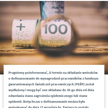
Pragniemy poinformować, iż termin na składanie wniosków
o dofinansowanie do wynagrodzeń pracowników z funduszu
gwarantowanych świadczeń pracowniczych (FGŚP) został
wydłużony i mogą być one składane do 30-go dnia od dnia
odwołania stanu zagrożenia epidemicznego lub stanu
epidemii. Dotychczas o dofinansowanie można było
wnioskować do dnia 27 września br. Zmiana ta została