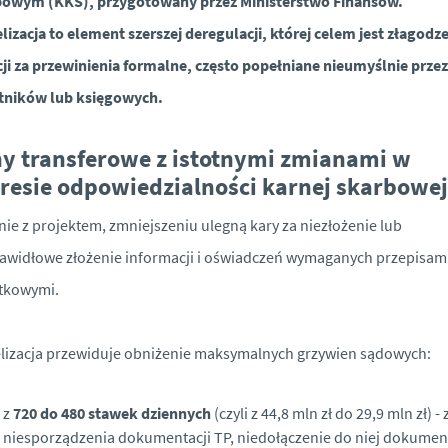
bowym (KKS), przygotowany przez Ministerstwo Finansów.
izacja to element szerszej deregulacji, której celem jest złagodz
ji za przewinienia formalne, często popełniane nieumyślnie przez
tników lub księgowych.
y transferowe z istotnymi zmianami w
resie odpowiedzialności karnej skarbowej
ie z projektem, zmniejszeniu ulegną kary za niezłożenie lub
awidłowe złożenie informacji i oświadczeń wymaganych przepisam
tkowymi.
izacja przewiduje obniżenie maksymalnych grzywien sądowych:
z
720 do 480 stawek dziennych
(czyli z 44,8 mln zł do 29,9 mln zł) - 
niesporządzenia dokumentacji TP, niedołączenie do niej dokument