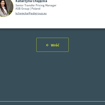
Katarzyna Chajęcka
Senior Transfer Pricing Manager
ASB Group | Poland
kchajecka@asbgroup.eu
Wróć