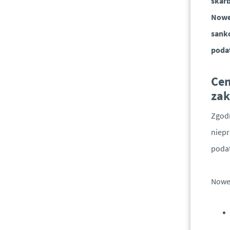
skar
Nowel
sankc
poda
Cen
zak
Zgodn
niepr
poda
Nowel