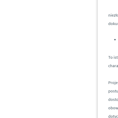
niezł
dokum
To is
chara
Proj
postu
dosto
obowi
dotyc