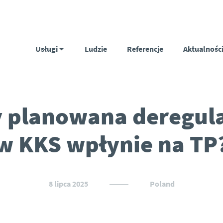
Usługi
Ludzie
Referencje
Aktualnośc
 planowana deregul
w KKS wpłynie na TP
8 lipca 2025
Poland