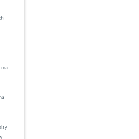
ch
P ma
na
,
pisy
zy