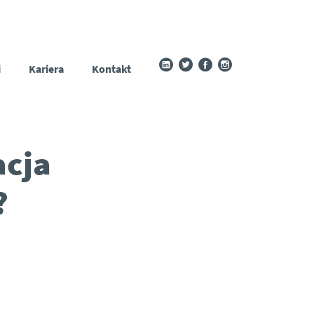
i
Kariera
Kontakt
acja
?