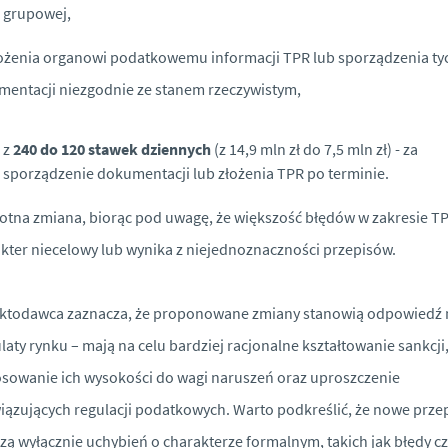
grupowej,
ożenia organowi podatkowemu informacji TPR lub sporządzenia ty
entacji niezgodnie ze stanem rzeczywistym,
z
240 do 120 stawek dziennych
(z 14,9 mln zł do 7,5 mln zł) - za
sporządzenie dokumentacji lub złożenia TPR po terminie.
totna zmiana, biorąc pod uwagę, że większość błędów w zakresie T
kter niecelowy lub wynika z niejednoznaczności przepisów.
ektodawca zaznacza, że proponowane zmiany stanowią odpowiedź 
laty rynku – mają na celu bardziej racjonalne kształtowanie sankcji
sowanie ich wysokości do wagi naruszeń oraz uproszczenie
ązujących regulacji podatkowych. Warto podkreślić, że nowe prze
zą wyłącznie uchybień o charakterze formalnym, takich jak błędy c