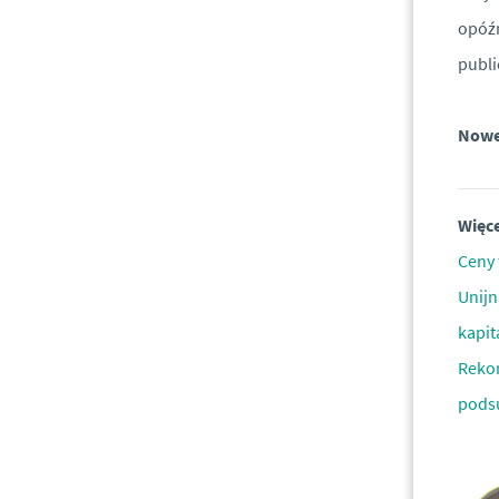
opóźn
publ
Nowel
Więce
Ceny 
Unijn
kapit
Rekor
podsu