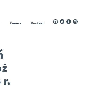
i
Kariera
Kontakt
ń
aż
 r.