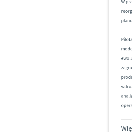
W pra
reorg
plano
Pilot
model
ewolu
zagra
produ
wdroż
anali
oper
Wię