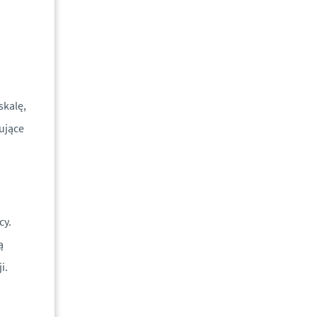
skalę,
ujące
cy.
ą
i.