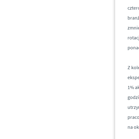
czter
branż
zmnie
rotac
ponad
Z kol
ekspe
1% ak
godzi
utrzy
praco
na ok