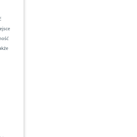
ć
ejsce
ność
akże