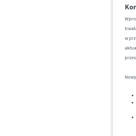
Kon
Wprow
trwał
w prz
aktua
przes
Nowy