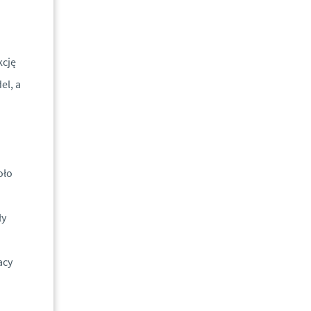
kcję
el, a
oło
ły
acy