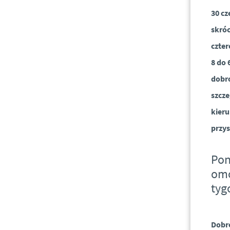
30 cz
skróc
czte
8 do 
dobr
szcze
kieru
przys
Pon
omó
tyg
Dobro