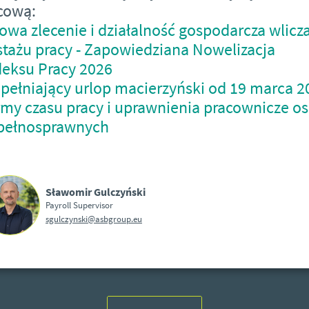
cową:
wa zlecenie i działalność gospodarcza wlicz
stażu pracy - Zapowiedziana Nowelizacja
eksu Pracy 2026
pełniający urlop macierzyński od 19 marca 2
my czasu pracy i uprawnienia pracownicze o
pełnosprawnych
Sławomir Gulczyński
Payroll Supervisor
sgulczynski@asbgroup.eu