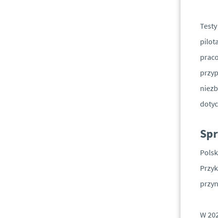
Testy
pilot
praco
przyp
niezb
doty
Spr
Polsk
Przyk
przyn
W 202