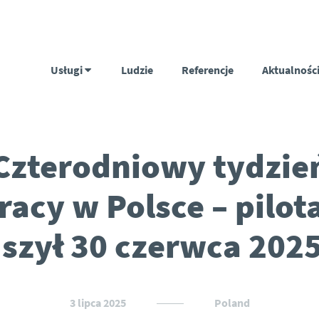
Usługi
Ludzie
Referencje
Aktualnośc
Czterodniowy tydzie
racy w Polsce – pilot
szył 30 czerwca 2025
3 lipca 2025
Poland