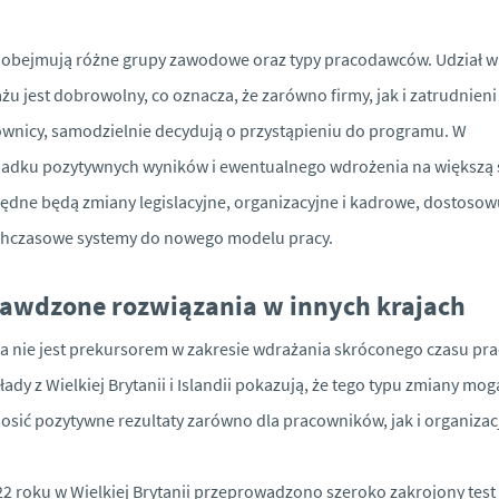
 obejmują różne grupy zawodowe oraz typy pracodawców. Udział w
ażu jest dobrowolny, co oznacza, że zarówno firmy, jak i zatrudnieni
wnicy, samodzielnie decydują o przystąpieniu do programu. W
adku pozytywnych wyników i ewentualnego wdrożenia na większą 
ędne będą zmiany legislacyjne, organizacyjne i kadrowe, dostosow
chczasowe systemy do nowego modelu pracy.
awdzone rozwiązania w innych krajach
a nie jest prekursorem w zakresie wdrażania skróconego czasu pra
łady z Wielkiej Brytanii i Islandii pokazują, że tego typu zmiany mog
osić pozytywne rezultaty zarówno dla pracowników, jak i organizacj
2 roku w Wielkiej Brytanii przeprowadzono szeroko zakrojony test