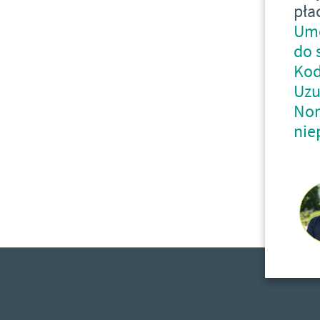
pła
Umo
do 
Kod
Uzu
Nor
nie