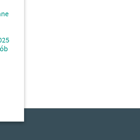
ane
025
sób