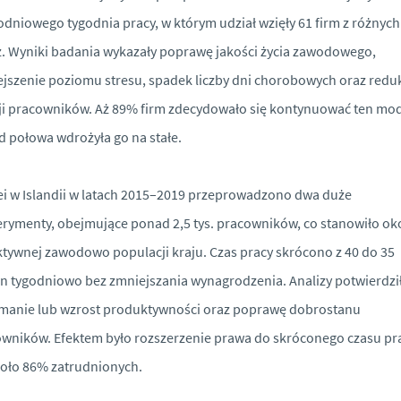
odniowego tygodnia pracy, w którym udział wzięły 61 firm z różnych
. Wyniki badania wykazały poprawę jakości życia zawodowego,
jszenie poziomu stresu, spadek liczby dni chorobowych oraz redu
ji pracowników. Aż 89% firm zdecydowało się kontynuować ten mod
 połowa wdrożyła go na stałe.
ei w Islandii w latach 2015–2019 przeprowadzono dwa duże
rymenty, obejmujące ponad 2,5 tys. pracowników, co stanowiło ok
tywnej zawodowo populacji kraju. Czas pracy skrócono z 40 do 35
n tygodniowo bez zmniejszania wynagrodzenia. Analizy potwierdzi
manie lub wzrost produktywności oraz poprawę dobrostanu
wników. Efektem było rozszerzenie prawa do skróconego czasu pr
oło 86% zatrudnionych.