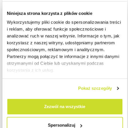
dokumenty (rachunki bankowe, noty księgowe,
salda kont). Aktualizacji wartości transakcji w
Niniejsza strona korzysta z plików cookie
przypadku pożyczek lub kredytów należy
dokonywać za każdy okres składania Informacji
Wykorzystujemy pliki cookie do spersonalizowania treści
TPR.
i reklam, aby oferować funkcje społecznościowe i
Wartość progu dokumentacyjnego dla transakcji
analizować ruch w naszej witrynie. Informacje o tym, jak
finansowej wynosi 10 milionów PLN w roku
korzystasz z naszej witryny, udostępniamy partnerom
podatkowym.
społecznościowym, reklamowym i analitycznym.
Transakcja pożyczki powinna być wykazana w
Partnerzy mogą połączyć te informacje z innymi danymi
dokumentacji cen transferowych sporządzanej w
otrzymanymi od Ciebie lub uzyskanymi podczas
każdym, tj. pierwszym i kolejnym, roku
korzystania z ich usług.
podatkowym aż do czasu jej spłaty, o ile w danym
roku podatkowym wystąpi obowiązek
Pokaż szczegóły
dokumentacyjny - tj. wartość pożyczki przekroczy
próg 10 milionów PLN.
Zezwól na wszystkie
Interpretacja nr 0111-KDIB1-2.4010.612.2022.1.EJ
W razie jakichkolwiek wątpliwości, prosimy o kontakt:
Spersonalizuj