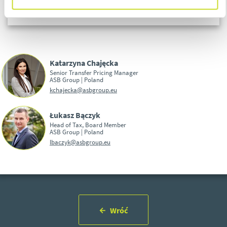
Katarzyna Chajęcka
Senior Transfer Pricing Manager
ASB Group | Poland
kchajecka@asbgroup.eu
Łukasz Bączyk
Head of Tax, Board Member
ASB Group | Poland
lbaczyk@asbgroup.eu
Wróć