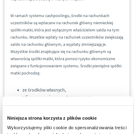
W ramach systemu cashpoolingu, środki na rachunkach
uczestników są wpłacane na rachunek główny niemieckiej
spółki-matki, która jest wyłącznym właścicielem salda na tym
rachunku. Wszelkie wpłaty na rachunek uczestników zwiększają
saldo na rachunku głównym, a wypłaty zmniejszają je.
Wszystkie środki znajdujące się na rachunku głównym są
własnością spółki-matki, która ponosi ryzyko ekonomiczne
związane z funkcjonowaniem systemu. Środki pieniężne spółki-
matki pochodzą:
ze środków własnych,
z finansowania zewnętrznego oraz
z rozliczeń dokonywanych przez spółkę-matkę z
innymi uczestnikami systemu
(w ramach
Niniejsza strona korzysta z plików cookie
gospodarowania nadwyżkami finansowymi
wygenerowanymi przez te podmioty).
Wykorzystujemy pliki cookie do spersonalizowania treści