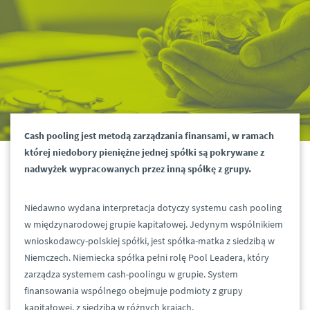
Cash pooling jest metodą zarządzania finansami, w ramach
której niedobory pieniężne jednej spółki są pokrywane z
nadwyżek wypracowanych przez inną spółkę z grupy.
Niedawno wydana interpretacja dotyczy systemu cash pooling
w międzynarodowej grupie kapitałowej. Jedynym wspólnikiem
wnioskodawcy-polskiej spółki, jest spółka-matka z siedzibą w
Niemczech. Niemiecka spółka pełni rolę Pool Leadera, który
zarządza systemem cash-poolingu w grupie. System
finansowania wspólnego obejmuje podmioty z grupy
kapitałowej, z siedzibą w różnych krajach.