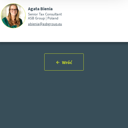
Agata Bienia
Senior Tax Consultant
ASB Group | Poland
abienia@asbgroup.eu
Wróć