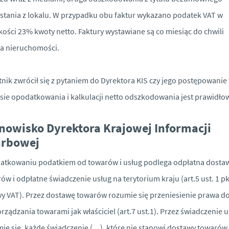
stania z lokalu. W przypadku obu faktur wykazano podatek VAT w
ości 23% kwoty netto. Faktury wystawiane są co miesiąc do chwili
a nieruchomości.
nik zwrócił się z pytaniem do Dyrektora KIS czy jego postępowanie
sie opodatkowania i kalkulacji netto odszkodowania jest prawidło
nowisko Dyrektora Krajowej Informacji
arbowej
atkowaniu podatkiem od towarów i usług podlega odpłatna dosta
ów i odpłatne świadczenie usług na terytorium kraju (art.5 ust. 1 pk
y VAT). Przez dostawę towarów rozumie się przeniesienie prawa d
rządzania towarami jak właściciel (art.7 ust.1). Przez świadczenie 
ie się, każde świadczenie (…), które nie stanowi dostawy towarów