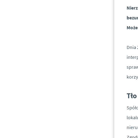
Nierz
bezu
Może 
Dnia 
inter
spra
korzy
Tło
Spółd
lokal
nieru
Zgodn