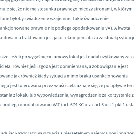
muje się, że nie ma stosunku prawnego miedzy stronami, w którym
lone byłoby świadczenie wzajemne. Takie świadczenie
ankcjonowane prawnie nie podlega opodatkowaniu VAT. A kwota
odowania traktowana jest jako rekompensata za zaistniałą sytuacj
kże, jeżeli po wygaśnięciu umowy lokal jest nadal użytkowany za 
iciela, również jeśli zgoda jest domniemana, a zobowiązanie jest
owane jak również kiedy sytuacja mimo braku usankcjonowania
ego jest tolerowana przez właściciela uznaje się, że po upływie te
stania z lokalu lub wypowiedzenia, wynagrodzenie za korzystanie z
u podlega opodatkowaniu VAT (art. 674 KC oraz art.5 ust 1 pkt 1 ust
udując każdorazowa sytuacja z nierzetelnym najemcą powinna zos