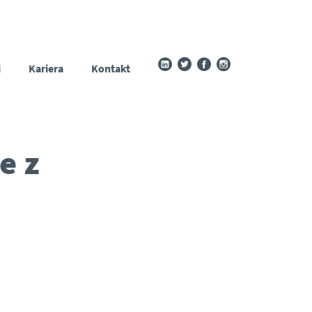
i
Kariera
Kontakt
e z
?