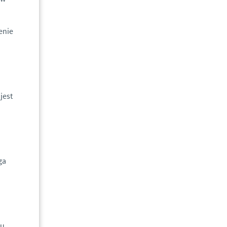
enie
jest
ga
lu