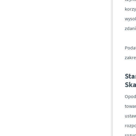
korzy
wysok
zdani
Podat
zakre
Sta
Sk
Opod
towar
ustaw
rozpo
rozum