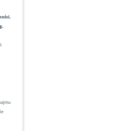
ości.
g.
ł
 najmu
ie