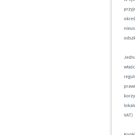
przyj
okreś
nieus
odszk
Jedna
właśc
regul
prawn
korzy
lokal
VAT)
Konkl