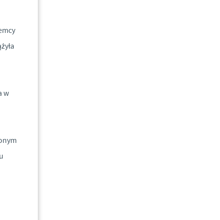
jemcy
ążyła
a w
zonym
u