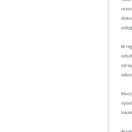
rozum
dokon
usług
W reg
odszk
od wy
szkod
Klucz
opoda
lokal
W syt