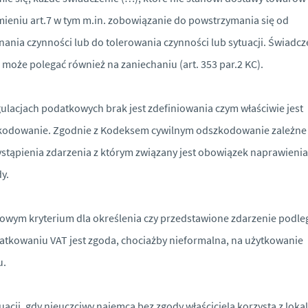
ieniu art.7 w tym m.in. zobowiązanie do powstrzymania się od
ania czynności lub do tolerowania czynności lub sytuacji. Świadcz
 może polegać również na zaniechaniu (art. 353 par.2 KC).
ulacjach podatkowych brak jest zdefiniowania czym właściwie jest
odowanie. Zgodnie z Kodeksem cywilnym odszkodowanie zależne 
stąpienia zdarzenia z którym związany jest obowiązek naprawienia
y.
owym kryterium dla określenia czy przedstawione zdarzenie podle
tkowaniu VAT jest zgoda, chociażby nieformalna, na użytkowanie
u.
uacji, gdy nieuczciwy najemca bez zgody właściciela korzysta z loka