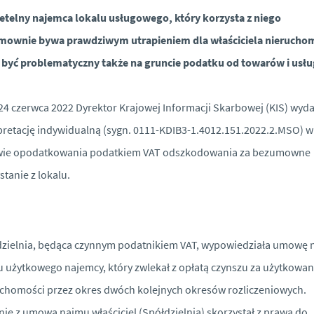
etelny najemca lokalu usługowego, który korzysta z niego
mownie bywa prawdziwym utrapieniem dla właściciela nieruchom
być problematyczny także na gruncie podatku od towarów i usłu
24 czerwca 2022 Dyrektor Krajowej Informacji Skarbowej (KIS) wyda
pretację indywidualną (sygn. 0111-KDIB3-1.4012.151.2022.2.MSO) w
wie opodatkowania podatkiem VAT odszkodowania za bezumowne
stanie z lokalu.
zielnia, będąca czynnym podatnikiem VAT, wypowiedziała umowę
u użytkowego najemcy, który zwlekał z opłatą czynszu za użytkowan
chomości przez okres dwóch kolejnych okresów rozliczeniowych.
ie z umową najmu właściciel (Spółdzielnia) skorzystał z prawa do