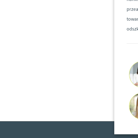
prze
towar
odsz