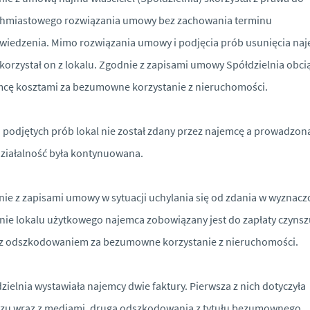
chmiastowego rozwiązania umowy bez zachowania terminu
iedzenia. Mimo rozwiązania umowy i podjęcia prób usunięcia na
 korzystał on z lokalu. Zgodnie z zapisami umowy Spółdzielnia obci
cę kosztami za bezumowne korzystanie z nieruchomości.
podjętych prób lokal nie został zdany przez najemcę a prowadzon
ziałalność była kontynuowana.
ie z zapisami umowy w sytuacji uchylania się od zdania w wyznac
nie lokalu użytkowego najemca zobowiązany jest do zapłaty czynsz
 z odszkodowaniem za bezumowne korzystanie z nieruchomości.
zielnia wystawiała najemcy dwie faktury. Pierwsza z nich dotyczyła
zu wraz z mediami, druga odszkodowania z tytułu bezumownego