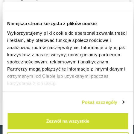
Diamenty miesięcznika Forbes
to jeden z najbardziej
prestiżowych rankingów prowadzonych wśród polskich firm
Niniejsza strona korzysta z plików cookie
prywatnych. Lista Diamentów Forbesa opracowywana jest na
Wykorzystujemy pliki cookie do spersonalizowania treści
podstawie szwajcarskiej metody wyceny wartości firm,
i reklam, aby oferować funkcje społecznościowe i
uwzględniającej zarówno wyniki finansowe jak i wartość ich
analizować ruch w naszej witrynie. Informacje o tym, jak
majątku. Jak pisze magazyn „Forbes”, zwycięzcy, czyli jeźdźcy
korzystasz z naszej witryny, udostępniamy partnerom
nowych trendów, to najszybciej rozwijające się firmy w Polsce.
społecznościowym, reklamowym i analitycznym.
Tym bardziej jest nam miło, że ASB otrzymało tę nagrodę, gdyż
Partnerzy mogą połączyć te informacje z innymi danymi
stanowi ona wyróżnienie dla ciężkiej pracy i zaangażowania
otrzymanymi od Ciebie lub uzyskanymi podczas
całego naszego zespołu.
korzystania z ich usług.
Pokaż szczegóły
Zezwól na wszystkie