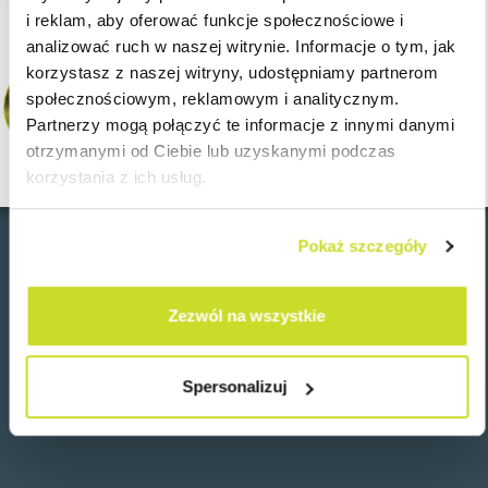
i reklam, aby oferować funkcje społecznościowe i
analizować ruch w naszej witrynie. Informacje o tym, jak
korzystasz z naszej witryny, udostępniamy partnerom
Jarosław Szajkowski
społecznościowym, reklamowym i analitycznym.
Senior Tax Manager - Tax Adviser
ASB Group | Poland
Partnerzy mogą połączyć te informacje z innymi danymi
jszajkowski@asbgroup.eu
otrzymanymi od Ciebie lub uzyskanymi podczas
korzystania z ich usług.
Pokaż szczegóły
Wróć
Zezwól na wszystkie
Spersonalizuj