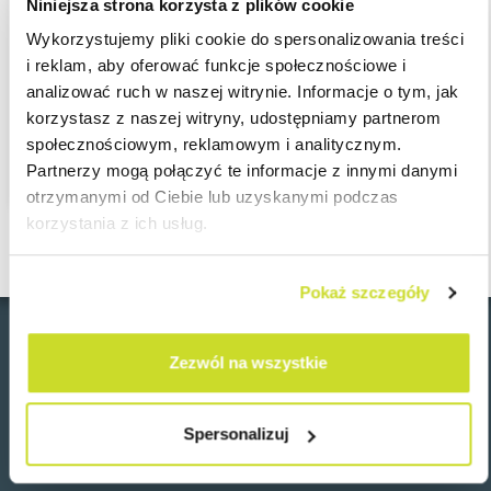
Niniejsza strona korzysta z plików cookie
partnerom i klientom, za zaufanie i współpracę. Podziękowania
Wykorzystujemy pliki cookie do spersonalizowania treści
kierujemy też do naszego Zespołu Podatkowego, bo to dzięki
i reklam, aby oferować funkcje społecznościowe i
ich pracy osiągnęliśmy tak dobry wynik!
analizować ruch w naszej witrynie. Informacje o tym, jak
korzystasz z naszej witryny, udostępniamy partnerom
Wyniki rankingu dostępne są
tutaj
.
społecznościowym, reklamowym i analitycznym.
Partnerzy mogą połączyć te informacje z innymi danymi
otrzymanymi od Ciebie lub uzyskanymi podczas
korzystania z ich usług.
Pokaż szczegóły
Zezwól na wszystkie
Wróć
Spersonalizuj