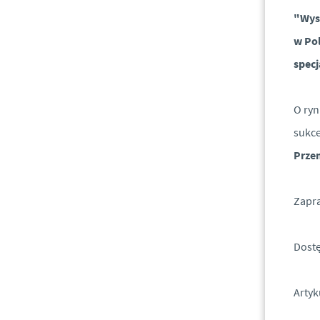
"Wys
w Pol
specj
O ryn
sukce
Prze
Zapra
Dostę
Artyk