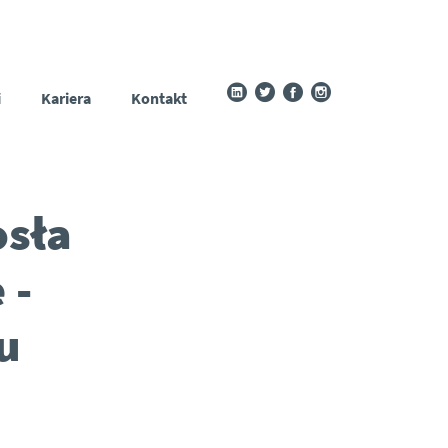
i
Kariera
Kontakt
osła
 -
u