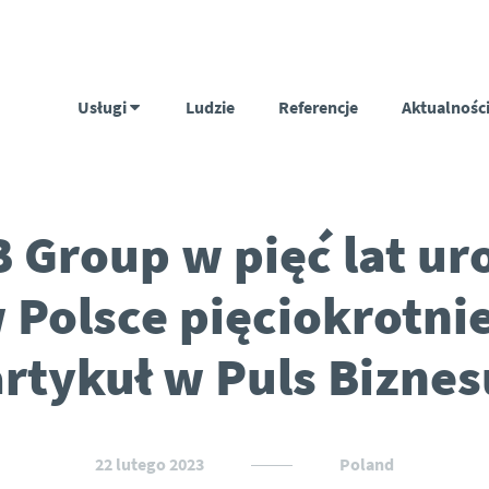
Usługi
Ludzie
Referencje
Aktualnośc
 Group w pięć lat ur
 Polsce pięciokrotnie
artykuł w Puls Biznes
22 lutego 2023
Poland