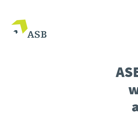
ASB
w