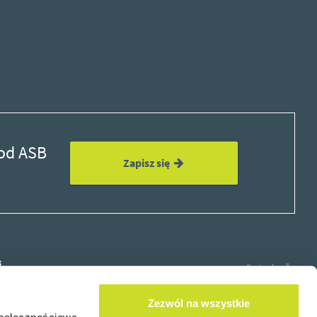
 od ASB
Zapisz się
i
Design by
Zezwól na wszystkie