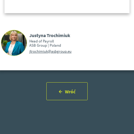
Justyna Trochimiuk
Head of Payroll
ASB Group | Poland
jtrochimiuk@asbgroup.eu
Wróć