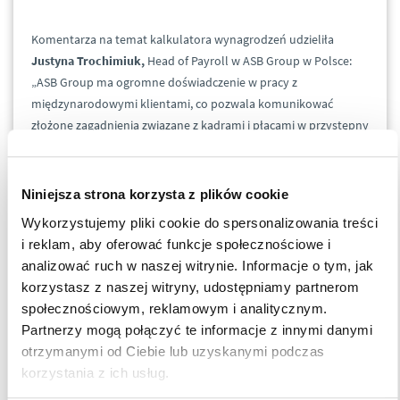
Komentarza na temat kalkulatora wynagrodzeń udzieliła
Justyna Trochimiuk,
Head of Payroll w ASB Group w Polsce:
„ASB Group ma ogromne doświadczenie w pracy z
międzynarodowymi klientami, co pozwala komunikować
złożone zagadnienia związane z kadrami i płacami w przystępny
sposób. Nasz kalkulator , zaprojektowany jako proste i
intuicyjne narzędzie, umożliwia partnerom biznesowym szybkie
porównanie kosztów zatrudnienia w różnych krajach,
Niniejsza strona korzysta z plików cookie
dostarczając pełne zestawienie podatków oraz składek. Dzięki
Wykorzystujemy pliki cookie do spersonalizowania treści
temu nasi klienci mogą weryfikować najlepsze podejście i
i reklam, aby oferować funkcje społecznościowe i
lokalizację do wejścia na rynek Grupy Wyszehradzkiej,
analizować ruch w naszej witrynie. Informacje o tym, jak
uzyskując porównania kosztów pracodawców w każdej
korzystasz z naszej witryny, udostępniamy partnerom
jurysdykcji i wspierając podejmowanie lepszych decyzji
społecznościowym, reklamowym i analitycznym.
dotyczących zatrudnienia na międzynarodowym rynku.”
Partnerzy mogą połączyć te informacje z innymi danymi
otrzymanymi od Ciebie lub uzyskanymi podczas
„ASB Group działa na tych rynkach, dlatego sami też doskonale
korzystania z ich usług.
znamy złożoność i wyzwania związane z międzynarodową