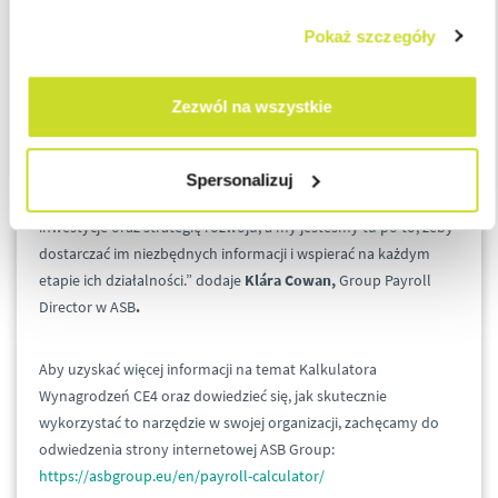
ekspansją, szczególnie w kontekście odnalezienia się w
Pokaż szczegóły
lokalnych przepisach dotyczących kosztów zatrudnienia.
Wiemy, jak różnorodne mogą być wymagania i regulacje w
poszczególnych krajach, co stanowi istotny aspekt planowania
Zezwól na wszystkie
strategii wchodzenia na nowe rynki. W tym kontekście nasz
Kalkulator Wynagrodzeń może stać się narzędziem, które
upraszcza ten proces. Zdajemy sobie sprawę, że dobrze
Spersonalizuj
poinformowani klienci są w stanie efektywniej planować swoje
inwestycje oraz strategię rozwoju, a my jesteśmy tu po to, żeby
dostarczać im niezbędnych informacji i wspierać na każdym
etapie ich działalności.” dodaje
Klára Cowan,
Group Payroll
Director w ASB
.
Aby uzyskać więcej informacji na temat Kalkulatora
Wynagrodzeń CE4 oraz dowiedzieć się, jak skutecznie
wykorzystać to narzędzie w swojej organizacji, zachęcamy do
odwiedzenia strony internetowej ASB Group:
https://asbgroup.eu/en/payroll-calculator/