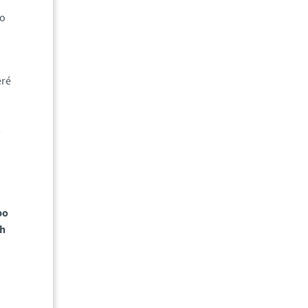
 o
eré
m
bo
ch