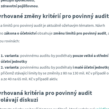
zdravotní pojišťovnou
.
rhované změny kritérií pro povinný audit
 limitů pro povinný audit je aktuálně ožehavým tématem. Návrh
ho
zákona o účetnictví
obsahuje
změnu limitů pro povinný audit
, 
ou rovinách:
1. varianta
: povinnému auditu by podléhaly
pouze velké a střední
účetní jednotky
2. varianta
: povinnému auditu by podléhaly
i malé účetní jednotk
přičemž stávající limity by se změnily z 80 na 130 mil. Kč v případě 
a ze 40 na 65 mil. Kč v případě aktiv.
rhovaná kritéria pro povinný audit
olávají
diskuzi
 tomuto návrhu se bouří Komora auditorů, která vydala své
vyjádřen