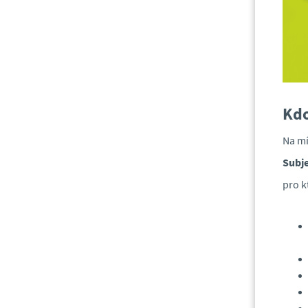
Kdo
Na mí
Subj
pro kt