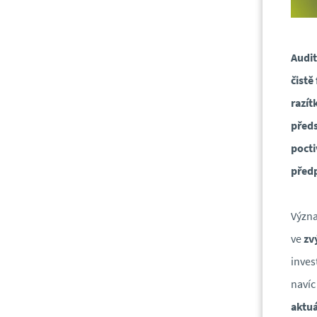
Audit
čistě
razít
předs
pocti
předp
Význ
ve
zv
inves
navíc
aktuá