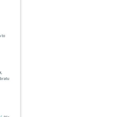
a to
y
,
obratu
í.
Dle