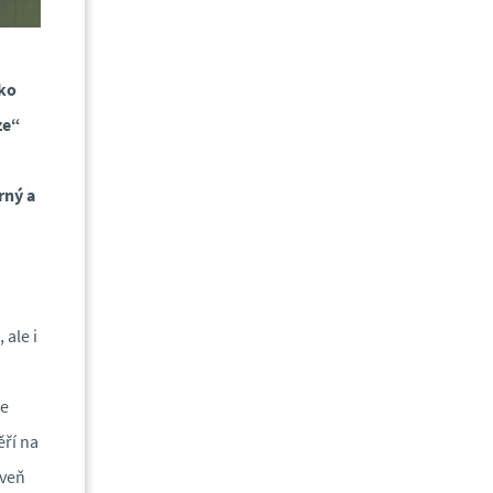
ako
ze“
rný a
, ale i
je
ří na
oveň