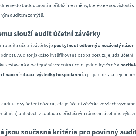
dneme do budoucnosti a přiblížíme změny, které se v souvislosti s
ným auditem zamýšlí.
emu slouží audit účetní závěrky
m auditu účetní závěrky je
poskytnout odborný a nezávislý názor
n
odnost. Auditor jakožto kvalifikovaná osoba posuzuje, zda účetní
ka sestavená a zveřejněná vedením účetní jednotky věrně a
poctivě
í finanční situaci, výsledky hospodaření
a případně také její peněž
 auditu je vyjádření názoru, zda je účetní závěrka ve všech význam
riálních) ohledech v souladu s příslušným rámcem účetního výkazni
á jsou současná kritéria pro povinný audi