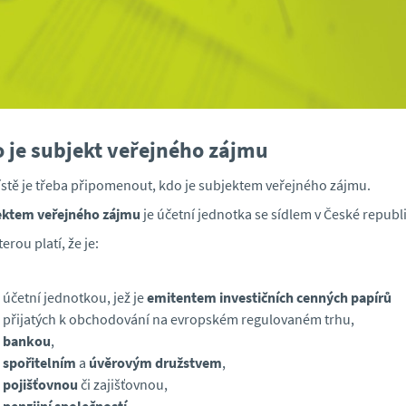
 je subjekt veřejného zájmu
stě je třeba připomenout, kdo je subjektem veřejného zájmu.
ektem veřejného zájmu
je účetní jednotka se sídlem v České republ
erou platí, že je:
účetní jednotkou, jež je
emitentem investičních cenných papírů
přijatých k obchodování na evropském regulovaném trhu,
bankou
,
spořitelním
a
úvěrovým družstvem
,
pojišťovnou
či zajišťovnou,
penzijní společností
,