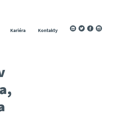
Kariéra
Kontakty
v
a,
a