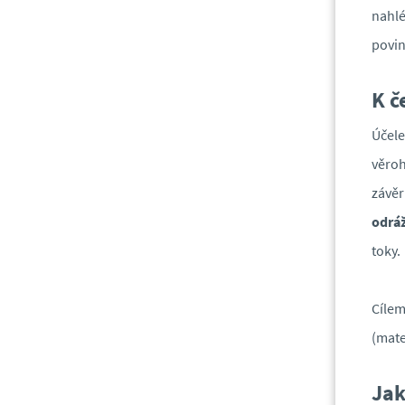
nahlé
povin
K č
Účele
věroh
závěr
odráž
toky.
Cílem
(mate
Jak