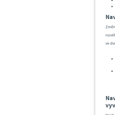
Nav
Změna
nové
ve dv
Nav
vyv
Proti