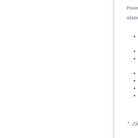
Povin
účetn
* - Z