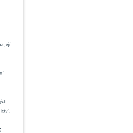
a její
ní
ných
ctví.
t