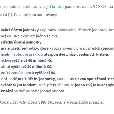
nost auditu a s ním související
kritéria
jsou upravena v § 20 zákona
ictví (*). Povinně jsou auditovány:
velké účetní jednotky
s výjimkou vybraných účetních jednotek, kt
nejsou subjekty veřejného zájmu,
střední účetní jednotky
,
malé účetní jednotky
, které k rozvahovému dni a v předcházející
účetním období překročí
alespoň dvě z níže uvedených kritérií
:
aktiva
vyšší než 40 milionů Kč
,
obrat
vyšší než 80 milionů Kč
,
počet zaměstnanců
vyšší než 50
,
V případě
malé účetní jednotky
, která je
akciovou společností ne
svěřenským fondem
, stačí překročit pouze
jedno z výše uvedený
kritérií
po dvě po sobě jdoucí období.
ákon o účetnictví č. 563/1991 Sb., ve znění pozdějších předpisů