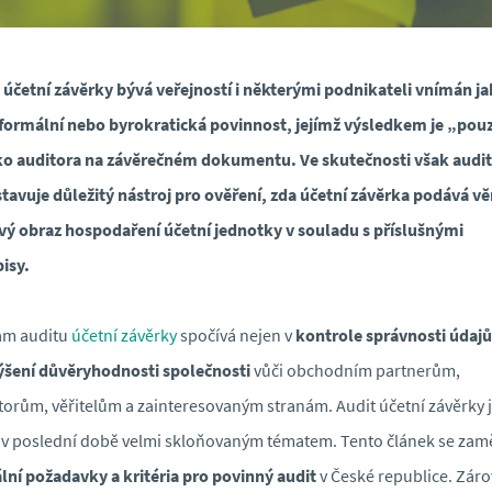
 účetní závěrky bývá veřejností i některými podnikateli vnímán j
 formální nebo byrokratická povinnost, jejímž výsledkem je „pou
ko auditora na závěrečném dokumentu. Ve skutečnosti však audit
tavuje důležitý nástroj pro ověření, zda účetní závěrka podává vě
vý obraz hospodaření účetní jednotky v souladu s příslušnými
isy.
am auditu
účetní závěrky
spočívá nejen v
kontrole správnosti údajů
ýšení důvěryhodnosti společnosti
vůči obchodním partnerům,
torům, věřitelům a zainteresovaným stranám. Audit účetní závěrky 
 v poslední době velmi skloňovaným tématem. Tento článek se zamě
lní požadavky a kritéria pro povinný audit
v České republice. Zár