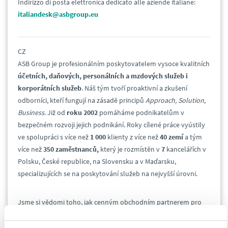
Indirizzo di posta elettronica dedicato alle aziende italiane:
italiandesk@asbgroup.eu
CZ
ASB Group je profesionálním poskytovatelem vysoce kvalitních
účetních, daňových, personálních a mzdových služeb i
korporátních služeb
. Náš tým tvoří proaktivní a zkušení
odborníci, kteří fungují na zásadě principů
Approach, Solution,
Business
. Již od
roku 2002
pomáháme podnikatelům v
bezpečném rozvoji jejich podnikání. Roky cílené práce vyústily
ve spolupráci s více než
1 000
klienty z více než
40 zemí
a tým
více než
350 zaměstnanců,
který je rozmístěn v
7
kancelářích v
Polsku, České republice, na Slovensku a v Maďarsku,
specializujících se na poskytování služeb na nejvyšší úrovni.
Jsme si vědomi toho, jak cenným obchodním partnerem pro
mnoho společností v oblasti CEE jsou italští podnikatelé.
Italian Desk
ASB Group podporuje spolupráci s italskými