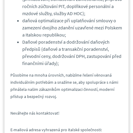
ročních zúčtování PIT, doplňkové personální a
mzdové služby, služby AD HOC);
daňová optimalizace při uplatňování smlouvy o
zamezení dvojího zdanění uzavřené mezi Polskem
a Italskou republikou;
Daňové poradenství a dodržování daňových
předpisů (daňové a transakční poradenství,
převodní ceny, dodržování DPH, zastupování před
finančními úřady);
Působíme na mnoha úrovních, nabízíme řešení věnovaná
individuálním potřebám a snažíme se, aby spolupráce s námi
přinášela našim zákazníkům optimalizaci činností, moderní
přístup a bezpečný rozvoj.
Neváhejte nás kontaktovat!
E-mailová adresa vyhrazená pro italské společnosti: