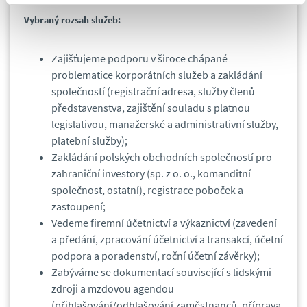
Vybraný rozsah služeb:
Zajišťujeme podporu v široce chápané
problematice korporátních služeb a zakládání
společností (registrační adresa, služby členů
představenstva, zajištění souladu s platnou
legislativou, manažerské a administrativní služby,
platební služby);
Zakládání polských obchodních společností pro
zahraniční investory (sp. z o. o., komanditní
společnost, ostatní), registrace poboček a
zastoupení;
Vedeme firemní účetnictví a výkaznictví (zavedení
a předání, zpracování účetnictví a transakcí, účetní
podpora a poradenství, roční účetní závěrky);
Zabýváme se dokumentací související s lidskými
zdroji a mzdovou agendou
(přihlašování/odhlašování zaměstnanců, příprava