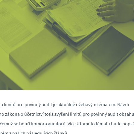
 limitů pro povinný audit je aktuálně ožehavým tématem. Návrh
o zákona o účetnictví totiž zvýšení limitů pro povinný audit obsahu
 čemuž se bouří komora auditorů. Více k tomuto tématu bude pops
rém z našich následujících článků.