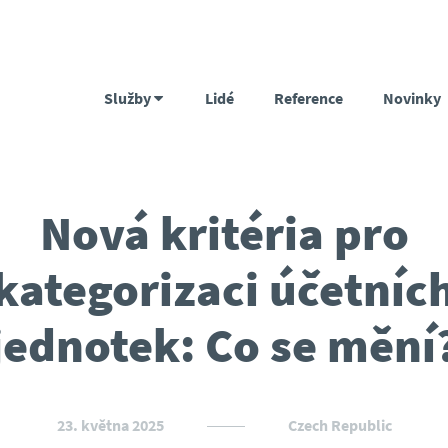
Služby
Lidé
Reference
Novinky
Nová kritéria pro
kategorizaci účetníc
jednotek: Co se mění
23. května 2025
Czech Republic