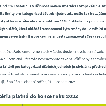
sinci 2023 vstoupila v účinnost novela směrnice Evropské unie, kt
la limity pro kategorizaci účetních jednotek. Došlo tak ke zvýšen
ty aktiv a čistého obratu o přibližně 25 %. Vzhledem k povinnost
kých států, která ukládá transponovat tyto změny do 12 měsíců 
jnění ve věstníku Evropské unie, musela zareagovat i Česká repub
kladě požadovaných změn tedy v Česku došlo k novelizaci stávající
a o účetnictví. Přestože novela tohoto zákona ještě nebyla schvále
 kritérií pro kategorizaci účetních jednotek je závislá na přecho
noveních
, nikoli na samotné účinnosti novely. Zvýšené limity se tedy
ují již na účetní období začínající 1. lednem 2024.
téria platná do konce roku 2023