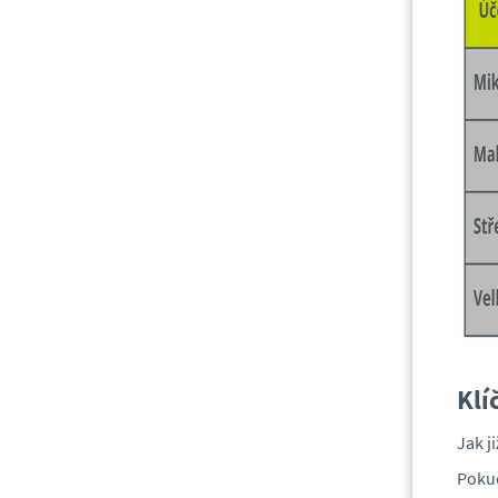
Klí
Jak j
Pokud