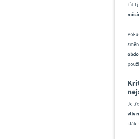
řídit
měsíc
Pokud
změn
obdo
použi
Kri
nej
Je tř
vliv 
stále