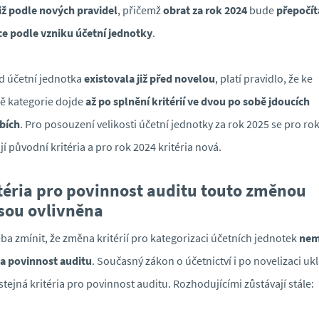
již podle nových pravidel
, přičemž
obrat za rok 2024
bude
přepočít
e podle vzniku účetní jednotky
.
 účetní jednotka
existovala již před novelou
, platí pravidlo, že ke
ě kategorie dojde
až po splnění kritérií ve dvou po sobě jdoucích
bích
. Pro posouzení velikosti účetní jednotky za rok 2025 se pro ro
jí původní kritéria a pro rok 2024 kritéria nová.
téria pro povinnost auditu
touto změnou
sou ovlivněna
eba zmínit, že změna kritérií pro kategorizaci účetních jednotek
ne
na povinnost auditu
. Současný zákon o účetnictví i po novelizaci uk
 stejná kritéria pro povinnost auditu. Rozhodujícími zůstávají stále: