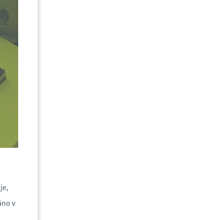
je,
áno v