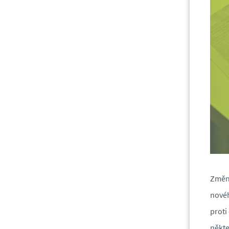
Změna
novéh
proti
někte