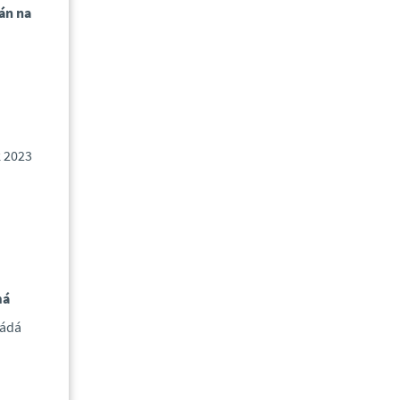
án na
k 2023
má
ládá