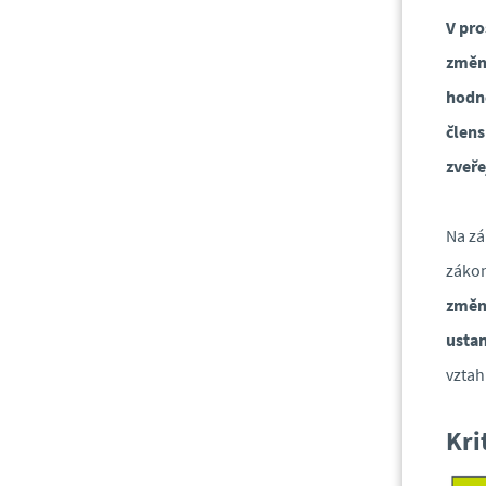
V pro
změni
hodno
člens
zveře
Na zá
zákon
změna
usta
vztah
Kri