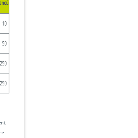
ní.
ce