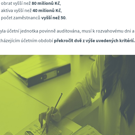
obrat vyšší než
80 milionů Kč
,
aktiva vyšší než
40 milionů Kč
,
počet zaměstnanců
vyšší než 50
.
yla účetní jednotka povinně auditována, musí k rozvahovému dni a
házejícím účetním období
překročit dvě z výše uvedených kritérií.