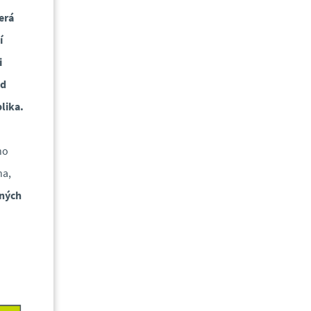
erá
í
i
od
lika.
ho
na,
dných