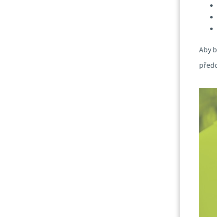
Aby b
předc